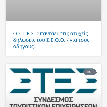
Ο Σ.Τ.Ε.Σ. απαντάει στις ατυχείς
δηλώσεις του Σ.Ε.Ο.Ο.Κ για τους
οδηγούς.
HOT