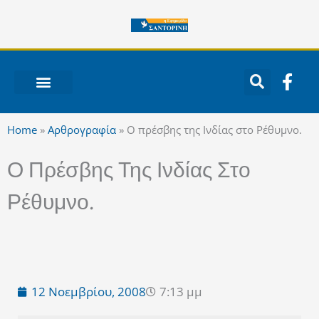
Μετάβαση
στο
περιεχόμενο
F
a
c
ΝΟΤΙΟ ΑΙΓΑΙΟ
e
Home
»
Αρθρογραφία
»
Ο πρέσβης της Ινδίας στο Ρέθυμνο.
b
o
Ο Πρέσβης Της Ινδίας Στο
o
k
Ρέθυμνο.
-
f
12 Νοεμβρίου, 2008
7:13 μμ