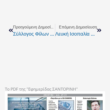
Prev
Next
Προηγούμενη Δημοσίευση
Επόμενη Δημοσίευση
Σύλλογος Φίλων Της Μουσικής..
Λευκή Ισοπαλία Στο Μεγάλο Ντέρμπι Του 1ου Γύρου! Υπόλοιπα Αποτελέσματα & Βαθμολογία.
To PDF της "Εφημερίδας ΣΑΝΤΟΡΙΝΗ"