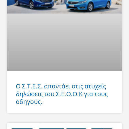
Ο Σ.Τ.Ε.Σ. απαντάει στις ατυχείς
δηλώσεις του Σ.Ε.Ο.Ο.Κ για τους
οδηγούς.