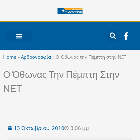
Μετάβαση
στο
περιεχόμενο
F
a
c
ΝΟΤΙΟ ΑΙΓΑΙΟ
e
Home
»
Αρθρογραφία
»
Ο Όθωνας την Πέμπτη στην ΝΕΤ
b
o
Ο Όθωνας Την Πέμπτη Στην
o
k
ΝΕΤ
-
f
13 Οκτωβρίου, 2010
3:06 μμ