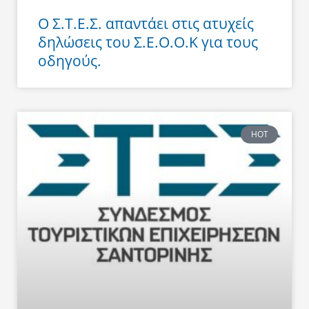
Ο Σ.Τ.Ε.Σ. απαντάει στις ατυχείς
δηλώσεις του Σ.Ε.Ο.Ο.Κ για τους
οδηγούς.
HOT