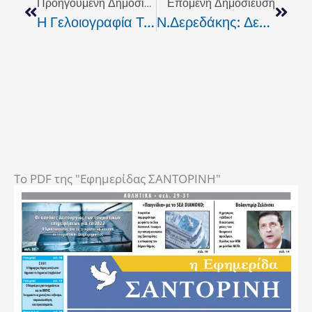
Προηγούμενη Δημοσίευση
Επόμενη Δημοσίευση
Η Γελοιογραφία Της Ημέρας
Ν.Δερεδάκης: Δεν Θα Είμαι Υποψήφιος Στις Επόμενες Εκλογές
To PDF της "Εφημερίδας ΣΑΝΤΟΡΙΝΗ"