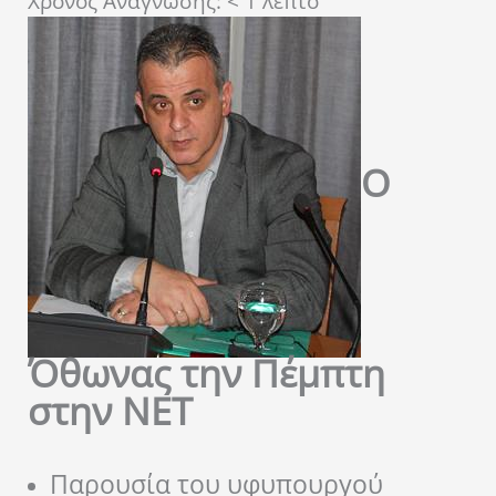
Χρόνος Ανάγνωσης:
< 1
λεπτό
Ο
Όθωνας την Πέμπτη
στην ΝΕΤ
Παρουσία του υφυπουργού