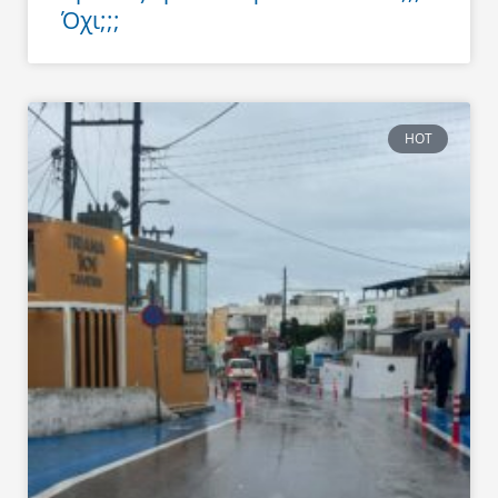
Όχι;;;
HOT