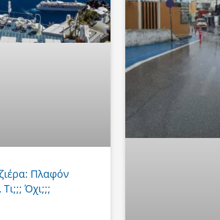
ζιέρα: Πλαφόν
Τι;;; Όχι;;;