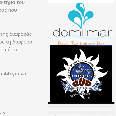
νέκτημα του
δας που
 της διαφοράς
ισε τη διαφορά
η από το
-44) για να
 2,