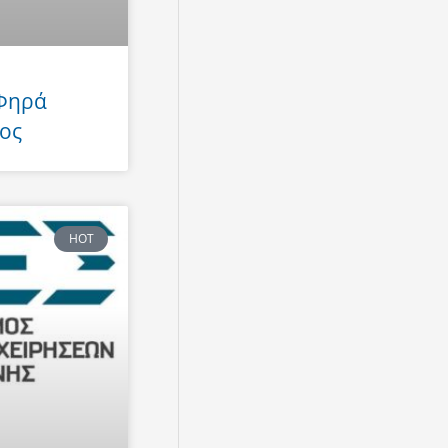
 Φηρά
ος
HOT