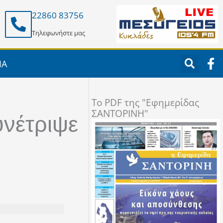
22860 83756
Τηλεφωνήστε μας
F
ΙΑ
a
c
e
To PDF της "Εφημερίδας
b
ΣΑΝΤΟΡΙΝΗ"
o
νέτριψε
o
k
-
f