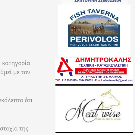
1 κατηγορία
θμεί με τον
εκάλεπτο ότι
στοχία της