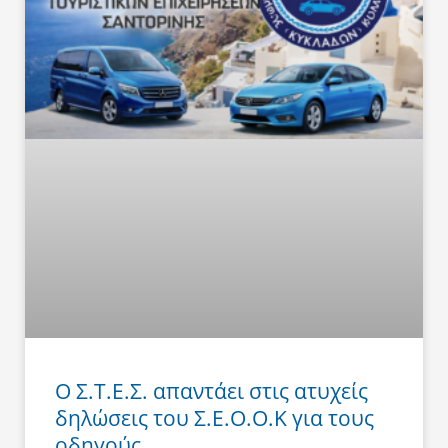
Ο Σ.Τ.Ε.Σ. απαντάει στις ατυχείς
δηλώσεις του Σ.Ε.Ο.Ο.Κ για τους
οδηγούς.