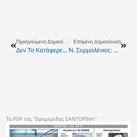
Prev
Next
Προηγούμενη Δημοσίευση
Επόμενη Δημοσίευση
Δεν Τα Κατάφερε Να Βρεθεί Σε Έναν Ακόμα Τελικό Η Κ16 Του Πανθηραϊκού
Ν. Συρμαλένιος: Αίτημα Για Λειτουργία Των Περιφερειακών Ιατρείων Αδάμαντα Και Πολλωνίων
To PDF της "Εφημερίδας ΣΑΝΤΟΡΙΝΗ"