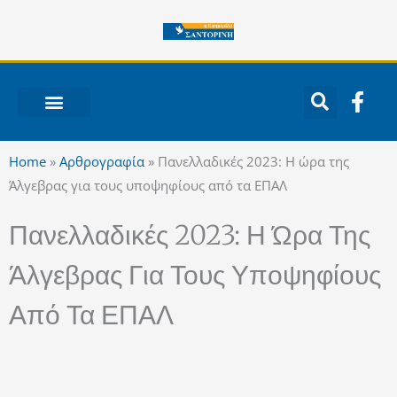
Μετάβαση
στο
περιεχόμενο
F
a
c
ΝΟΤΙΟ ΑΙΓΑΙΟ
e
Home
»
Αρθρογραφία
»
Πανελλαδικές 2023: Η ώρα της
b
Άλγεβρας για τους υποψηφίους από τα ΕΠΑΛ
o
o
Πανελλαδικές 2023: Η Ώρα Της
k
-
Άλγεβρας Για Τους Υποψηφίους
f
Από Τα ΕΠΑΛ