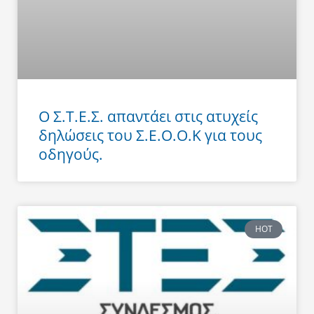
Ο Σ.Τ.Ε.Σ. απαντάει στις ατυχείς
δηλώσεις του Σ.Ε.Ο.Ο.Κ για τους
οδηγούς.
HOT