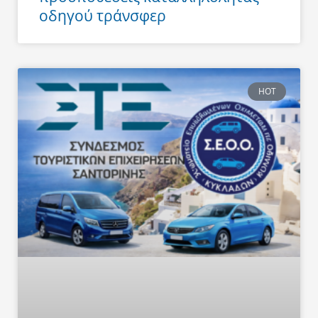
οδηγού τράνσφερ
HOT