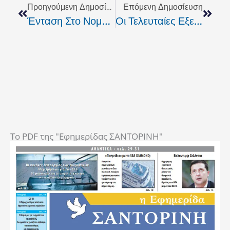
Προηγούμενη Δημοσίευση
Επόμενη Δημοσίευση
Ένταση Στο Νομαρχιακό Για Το ΧΥΤΑ Αμαρίου
Οι Τελευταίες Εξελίξεις Για Το Οικόπεδο Του Νοσοκομείου Δια Στόματος Λαμπρόπουλου
To PDF της "Εφημερίδας ΣΑΝΤΟΡΙΝΗ"