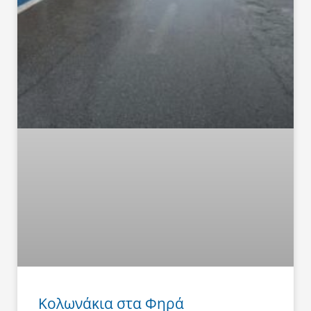
Κολωνάκια στα Φηρά