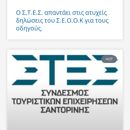
Ο Σ.Τ.Ε.Σ. απαντάει στις ατυχείς
δηλώσεις του Σ.Ε.Ο.Ο.Κ για τους
οδηγούς.
HOT