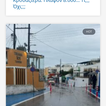
Κρουαζιέρα: Πλαφόν 8.000… Τι;;;
Όχι;;;
HOT