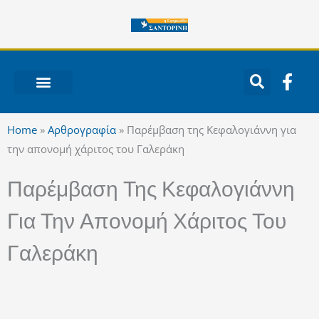
Μετάβαση
στο
περιεχόμενο
F
a
c
ΝΟΤΙΟ ΑΙΓΑΙΟ
e
Home
»
Αρθρογραφία
»
Παρέμβαση της Κεφαλογιάννη για
b
την απονομή χάριτος του Γαλεράκη
o
o
Παρέμβαση Της Κεφαλογιάννη
k
-
Για Την Απονομή Χάριτος Του
f
Γαλεράκη