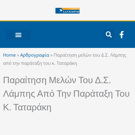
Μετάβαση
στο
περιεχόμενο
F
a
c
ΝΟΤΙΟ ΑΙΓΑΙΟ
e
Home
»
Αρθρογραφία
»
Παραίτηση μελών του Δ.Σ. Λάμπης
b
από την παράταξη του κ. Ταταράκη
o
o
Παραίτηση Μελών Του Δ.Σ.
k
-
Λάμπης Από Την Παράταξη Του
f
Κ. Ταταράκη