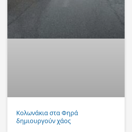
Κολωνάκια στα Φηρά
δημιουργούν χάος