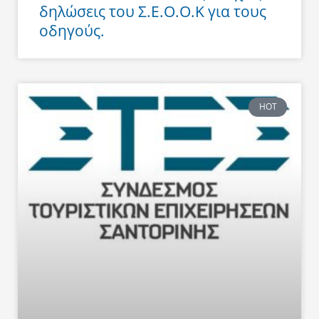
δηλώσεις του Σ.Ε.Ο.Ο.Κ για τους
οδηγούς.
HOT