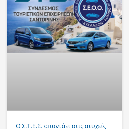
Ο Σ.Τ.Ε.Σ. απαντάει στις ατυχείς