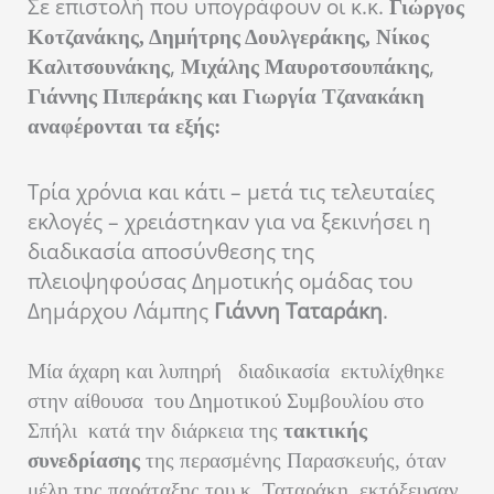
Σε επιστολή που υπογράφουν οι κ.κ.
Γιώργος
Κοτζανάκης,
Δημήτρης Δουλγεράκης, Νίκος
,
,
Καλιτσουνάκης
Μιχάλης Μαυροτσουπάκης
Γιάννης Πιπεράκης και
Γιωργία Τζανακάκη
αναφέρονται τα εξής:
Τρία χρόνια και κάτι – μετά τις τελευταίες
εκλογές – χρειάστηκαν για να ξεκινήσει η
διαδικασία αποσύνθεσης της
πλειοψηφούσας Δημοτικής ομάδας του
Δημάρχου Λάμπης
Γιάννη Ταταράκη
.
Μία άχαρη και λυπηρή
διαδικασία
εκτυλίχθηκε
στην αίθουσα
του Δημοτικού Συμβουλίου στο
Σπήλι
κατά την διάρκεια της
τακτικής
συνεδρίασης
της περασμένης Παρασκευής, όταν
μέλη της παράταξης του κ. Ταταράκη, εκτόξευσαν