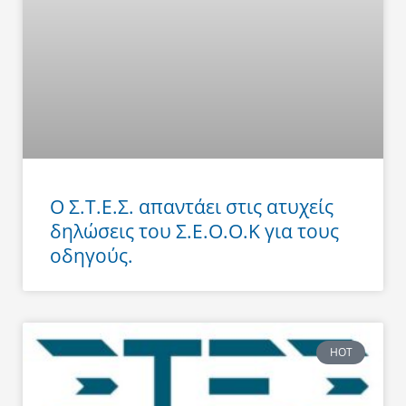
Ο Σ.Τ.Ε.Σ. απαντάει στις ατυχείς
δηλώσεις του Σ.Ε.Ο.Ο.Κ για τους
οδηγούς.
HOT