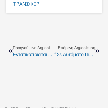
ΤΡΑΝΣΦΕΡ
Prev
Next
Προηγούμενη Δημοσίευση
Επόμενη Δημοσίευση
Εντατικοποιείται Ο Έλεγχος Για Ανήλικους Σε Νυχτερινά Μαγαζιά
"Σε Αυτόματο Πιλότο" Ο Τουρισμός Λέει Η Όλγα