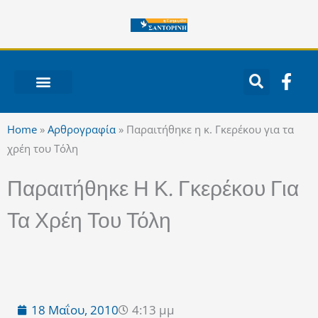
Μετάβαση
στο
περιεχόμενο
F
a
c
ΝΟΤΙΟ ΑΙΓΑΙΟ
e
Home
»
Αρθρογραφία
»
Παραιτήθηκε η κ. Γκερέκου για τα
b
χρέη του Τόλη
o
o
Παραιτήθηκε Η Κ. Γκερέκου Για
k
-
Τα Χρέη Του Τόλη
f
18 Μαΐου, 2010
4:13 μμ