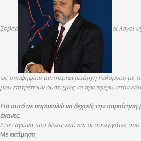
Σοβαρ
οί λόγοι 
ως υποψηφίου αντιπεριφερειάρχη Ρεθύμνου με το 
μου επιτρέπουν δυστυχώς να προσφέρω στον κοιν
Για αυτό σε παρακαλώ να δεχτείς την παραίτηση μ
έκανες.
Στον αγώνα που δίνεις εσύ και οι συνεργάτες σο
Με εκτίμηση