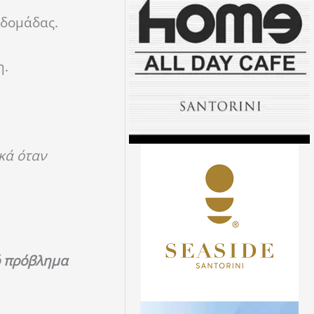
βδομάδας.
η.
κά όταν
ό πρόβλημα