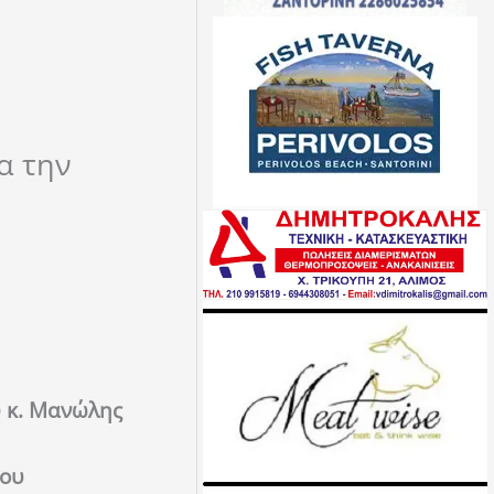
α την
 κ. Μανώλης
του