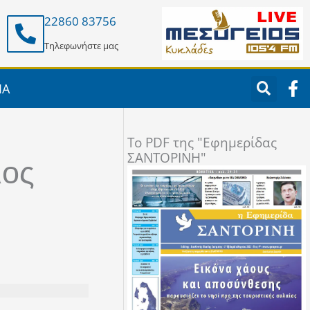
22860 83756
Τηλεφωνήστε μας
F
ΙΑ
a
c
e
To PDF της "Εφημερίδας
b
ΣΑΝΤΟΡΙΝΗ"
o
ιος
o
k
-
f