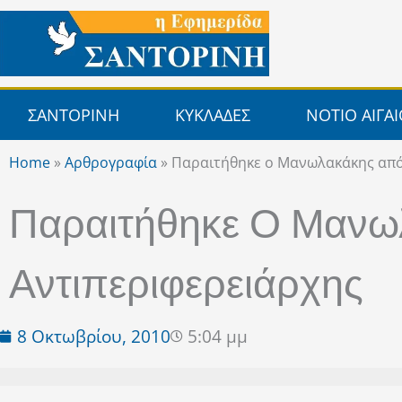
Μετάβαση
στο
περιεχόμενο
ΣΑΝΤΟΡΙΝΗ
ΚΥΚΛΑΔΕΣ
ΝΟΤΙΟ ΑΙΓΑ
Home
»
Αρθρογραφία
»
Παραιτήθηκε ο Μανωλακάκης από
Παραιτήθηκε Ο Μανω
Αντιπεριφερειάρχης
8 Οκτωβρίου, 2010
5:04 μμ