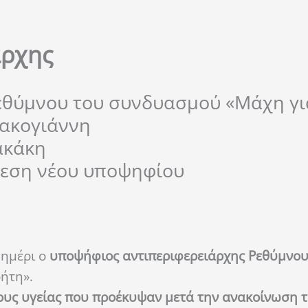
άρχης
εθύμνου του συνδυασμού «Μάχη γι
πακογιάννη
ακάκη
ρεση νέου υποψηφίου
σημέρι ο
υποψήφιος αντιπεριφερειάρχης Ρεθύμνου
ήτη».
ους υγείας που προέκυψαν μετά την ανακοίνωση 