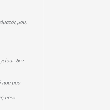
νόματός μου,
είσαι, δεν
ή που μου
σή μου
».