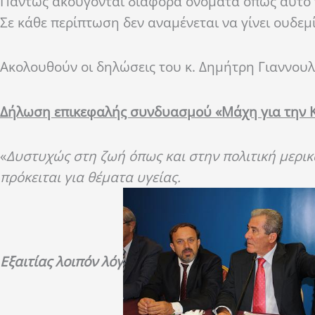
Πάντως ακούγονται διάφορα ονόματα όπως αυτό 
Σε κάθε περίπτωση δεν αναμένεται να γίνει ουδεμ
Ακολουθούν οι δηλώσεις του κ. Δημήτρη Γιαννο
Δήλωση επικεφαλής συνδυασμού «Μάχη για την Κ
«
Δυστυχώς στη ζωή όπως και στην πολιτική μερικά
πρόκειται για θέματα υγείας.
Εξαιτίας λοιπόν λόγ