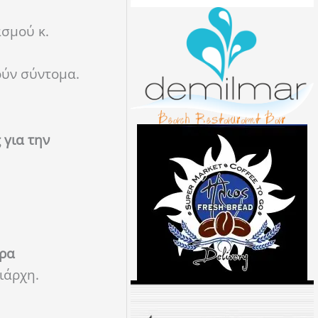
σμού κ.
ούν σύντομα.
 για την
ρα
ιάρχη.