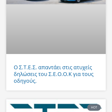
Ο Σ.Τ.Ε.Σ. απαντάει στις ατυχείς
δηλώσεις του Σ.Ε.Ο.Ο.Κ για τους
οδηγούς.
HOT