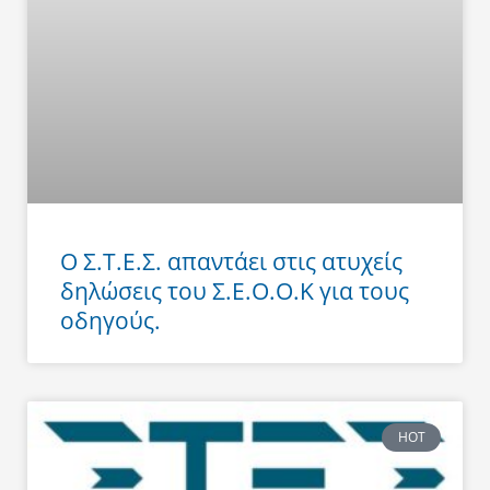
Ο Σ.Τ.Ε.Σ. απαντάει στις ατυχείς
δηλώσεις του Σ.Ε.Ο.Ο.Κ για τους
οδηγούς.
HOT