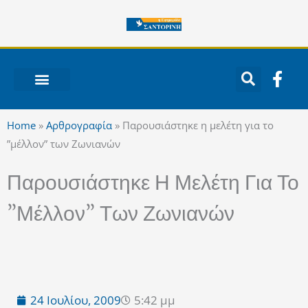
Μετάβαση
στο
περιεχόμενο
F
a
c
ΝΟΤΙΟ ΑΙΓΑΙΟ
e
Home
»
Αρθρογραφία
»
Παρουσιάστηκε η μελέτη για το
b
”μέλλον” των Ζωνιανών
o
o
Παρουσιάστηκε Η Μελέτη Για Το
k
-
”μέλλον” Των Ζωνιανών
f
24 Ιουλίου, 2009
5:42 μμ