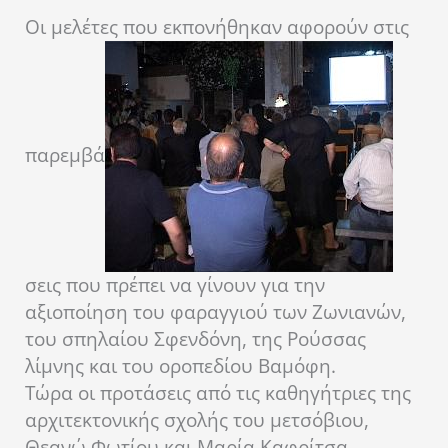
Οι μελέτες που εκπονήθηκαν αφορούν στις
παρεμβά
σεις που πρέπει να γίνουν για την
αξιοποίηση του φαραγγιού των Ζωνιανών,
του σπηλαίου Σφενδόνη, της Ρούσσας
λίμνης και του οροπεδίου Βαμόφη.
Τώρα οι προτάσεις από τις καθηγήτριες της
αρχιτεκτονικής σχολής του μετσόβιου,
Θεανώ Φωτίου και Μαρία Καφρίτσα,