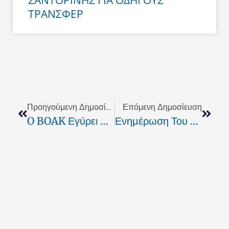
ΣΑΝΤΟΡΙΝΗΣ ΓΙΑ ΟΔΗΓΟΥΣ
ΤΡΑΝΣΦΕΡ
Prev
Next
Προηγούμενη Δημοσίευση
Επόμενη Δημοσίευση
O BOAK Εγύρει Νέες Πολιτικές Εντάσεις Στο Ρέθυμνο
Ενημέρωση Του ΟΣΚ Για Τα Θέματα Σχολικής Στέγης