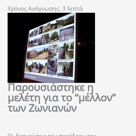
Χρόνος Ανάγνωσης:
3
λεπτά
Παρουσιάστηκε η
μελέτη για το “μέλλον”
των Ζωνιανών