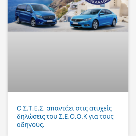
Ο Σ.Τ.Ε.Σ. απαντάει στις ατυχείς
δηλώσεις του Σ.Ε.Ο.Ο.Κ για τους
οδηγούς.