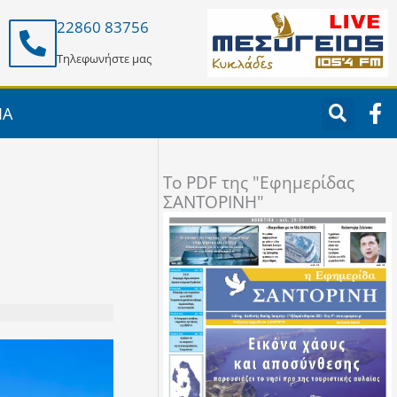
22860 83756
Τηλεφωνήστε μας
F
ΙΑ
a
c
e
To PDF της "Εφημερίδας
b
ΣΑΝΤΟΡΙΝΗ"
o
o
k
-
f