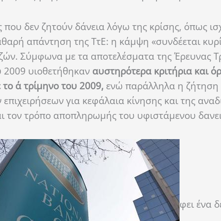
ς που δεν ζητούν δάνεια λόγω της κρίσης, όπως ισ
καθαρή απάντηση της ΤτΕ: η κάμψη «συνδέεται κυρ
ζών. Σύμφωνα με τα αποτελέσματα της Έρευνας Τ
ου 2009 υιοθετήθηκαν
αυστηρότερα κριτήρια και όρ
το α΄ τρίμηνο του 2009,
ενώ παράλληλα η ζήτηση 
επιχειρήσεων για κεφάλαια κίνησης και της ανα
και τον τρόπο αποπληρωμής του υφιστάμενου δανει
φει ένα 