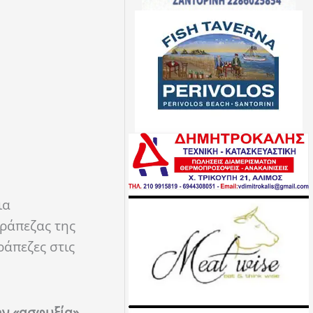
ια
Τράπεζας της
ράπεζες στις
ην «ασφυξία»,