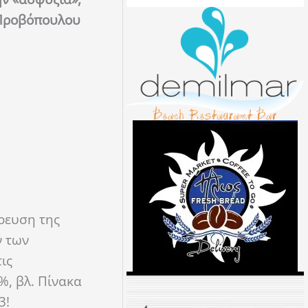
. Προβόπουλου
ρευση της
ν των
ις
%, βλ. Πίνακα
3!