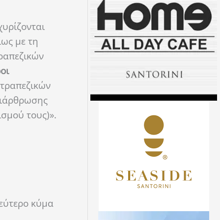
χυρίζονται
ίως με τη
ραπεζικών
οι
τραπεζικών
διάρθρωσης
σμού τους)».
δεύτερο κύμα