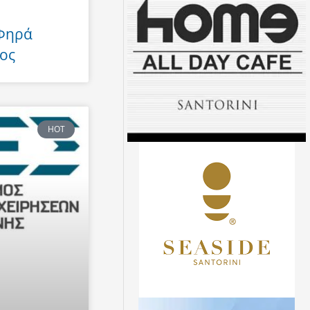
 Φηρά
ος
HOT