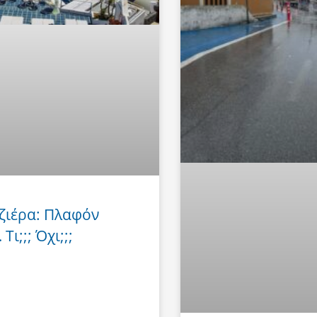
ζιέρα: Πλαφόν
Τι;;; Όχι;;;