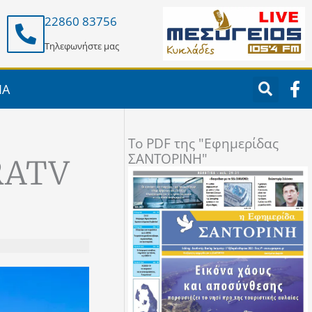
22860 83756
Τηλεφωνήστε μας
F
ΙΑ
a
c
e
To PDF της "Εφημερίδας
b
ΣΑΝΤΟΡΙΝΗ"
o
ORATV
o
k
-
f