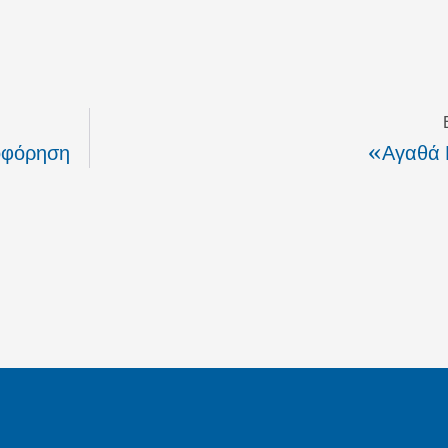
οφόρηση
«Αγαθά 