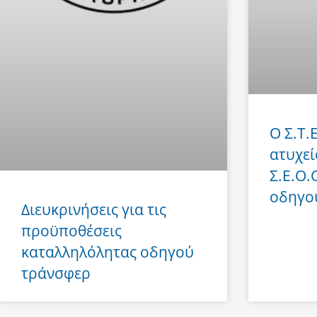
Ο Σ.Τ.
ατυχεί
Σ.Ε.Ο.
οδηγο
Διευκρινήσεις για τις
προϋποθέσεις
καταλληλόλητας οδηγού
τράνσφερ