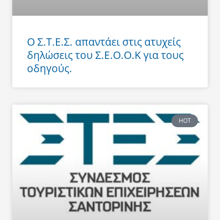
Ο Σ.Τ.Ε.Σ. απαντάει στις ατυχείς
δηλώσεις του Σ.Ε.Ο.Ο.Κ για τους
οδηγούς.
HOT