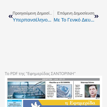
Prev
Next
Προηγούμενη Δημοσίευση
Επόμενη Δημοσίευση
Υπερπανσέληνος Ιουλίου: Νυχτερινή Φαντασμαγορία Σε Όλο Τον Κόσμο Από Το «Φεγγάρι Του Ελαφιού»
Με Το Γενικό Διευθυντή Αιγαίου Του ΕΚΑΒ Συναντήθηκε Ο Δήμαρχος Θήρας
To PDF της "Εφημερίδας ΣΑΝΤΟΡΙΝΗ"