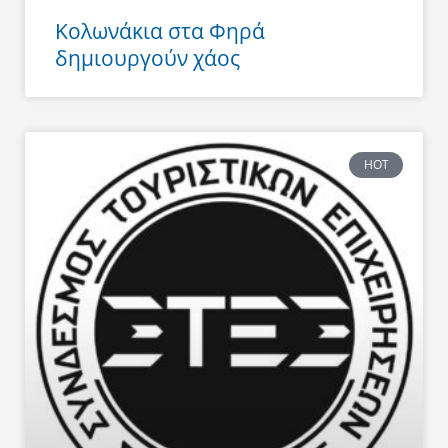
Κολωνάκια στα Φηρά
δημιουργούν χάος
HOT