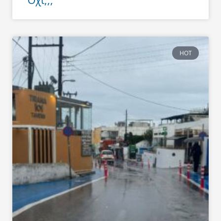
Όχι;;;
HOT