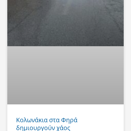
Κολωνάκια στα Φηρά
δημιουργούν χάος