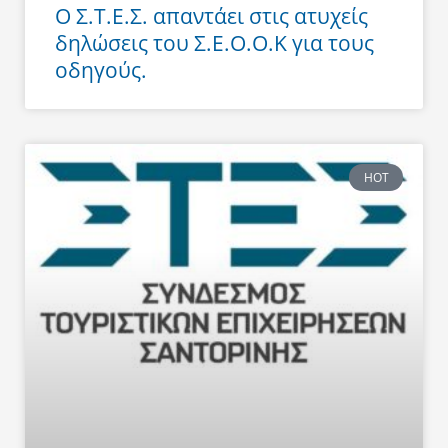
Ο Σ.Τ.Ε.Σ. απαντάει στις ατυχείς
δηλώσεις του Σ.Ε.Ο.Ο.Κ για τους
οδηγούς.
HOT