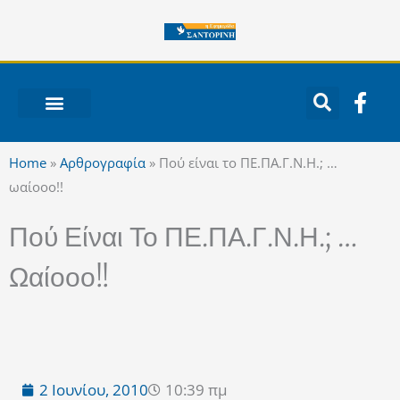
Μετάβαση
στο
περιεχόμενο
F
a
c
ΝΟΤΙΟ ΑΙΓΑΙΟ
e
Home
»
Αρθρογραφία
»
Πού είναι το ΠΕ.ΠΑ.Γ.Ν.Η.; …
b
ωαίοοο!!
o
o
Πού Είναι Το ΠΕ.ΠΑ.Γ.Ν.Η.; …
k
-
Ωαίοοο!!
f
2 Ιουνίου, 2010
10:39 πμ