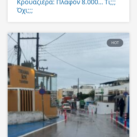
Κρουαζιέρα: Πλαφόν 8.000… Τι;;;
Όχι;;;
HOT