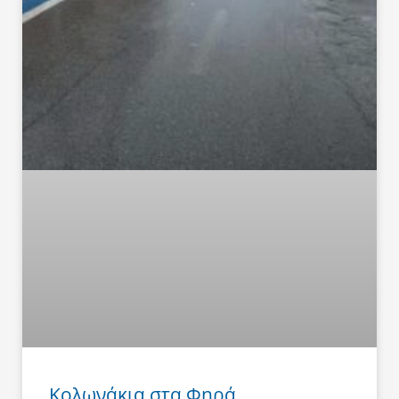
Κολωνάκια στα Φηρά