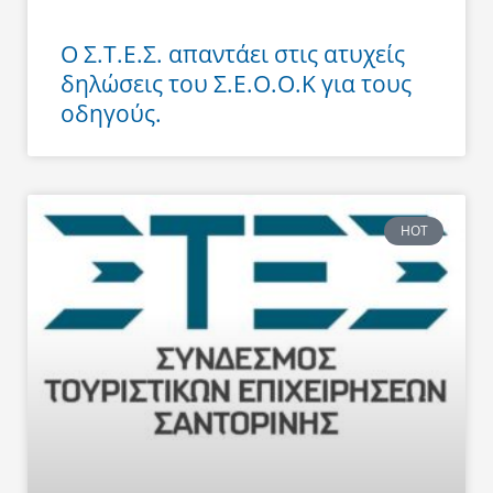
Ο Σ.Τ.Ε.Σ. απαντάει στις ατυχείς
δηλώσεις του Σ.Ε.Ο.Ο.Κ για τους
οδηγούς.
HOT