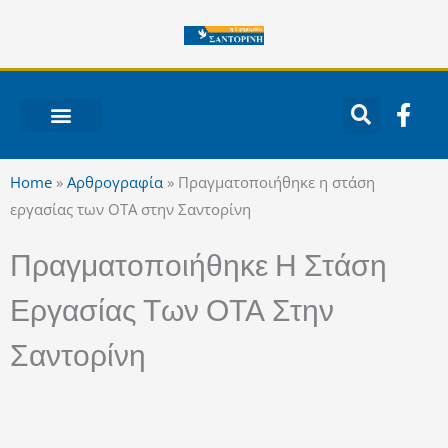
Μετάβαση
στο
περιεχόμενο
F
a
c
ΝΟΤΙΟ ΑΙΓΑΙΟ
e
Home
»
Αρθρογραφία
»
Πραγματοποιήθηκε η στάση
b
εργασίας των ΟΤΑ στην Σαντορίνη
o
o
Πραγματοποιήθηκε Η Στάση
k
-
Εργασίας Των ΟΤΑ Στην
f
Σαντορίνη