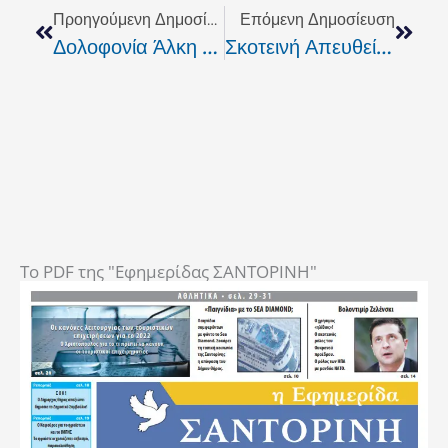
Προηγούμενη Δημοσίευση
Επόμενη Δημοσίευση
Δολοφονία Άλκη Στη Θεσσαλονίκη: Αναγνωρίστηκε Ο Χούλιγκαν Που Πυροδότησε Τη Φονική Επίθεση
Σκοτεινή Απευθείας Ανάθεση Στον Mr. «Απευθείαςαναθεσάκια» Από Το Δήμο Θήρας
To PDF της "Εφημερίδας ΣΑΝΤΟΡΙΝΗ"