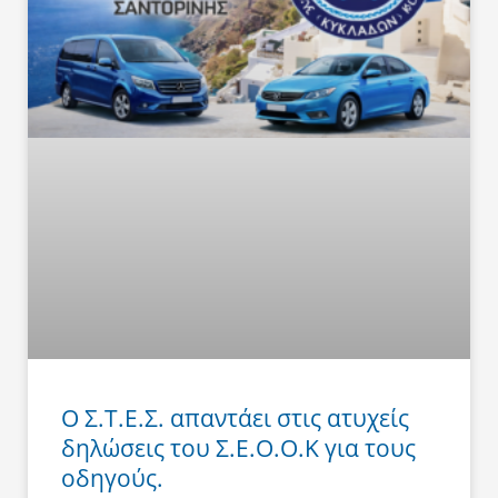
Ο Σ.Τ.Ε.Σ. απαντάει στις ατυχείς
δηλώσεις του Σ.Ε.Ο.Ο.Κ για τους
οδηγούς.