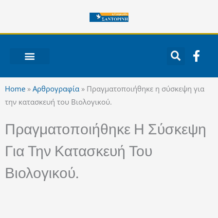
Μετάβαση
στο
περιεχόμενο
F
a
c
ΝΟΤΙΟ ΑΙΓΑΙΟ
e
Home
»
Αρθρογραφία
»
Πραγματοποιήθηκε η σύσκεψη για
b
την κατασκευή του Βιολογικού.
o
o
Πραγματοποιήθηκε Η Σύσκεψη
k
-
Για Την Κατασκευή Του
f
Βιολογικού.