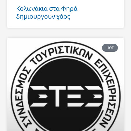
Κολωνάκια στα Φηρά
δημιουργούν χάος
HOT