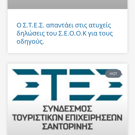
Ο Σ.Τ.Ε.Σ. απαντάει στις ατυχείς
δηλώσεις του Σ.Ε.Ο.Ο.Κ για τους
οδηγούς.
HOT