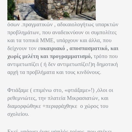
όσων .πραγματικών , αδικαιολογήτως υπαρκτών
προβλημάτων, που αναδεικνύουν οι συμπολίτες
και τα τοπικά ΜΜΕ, υπάρχουν και άλλα, που
δείχνουν τον ε
υκαιριακό , αποσπασματικό, και
χωρίς μελέτη και προγραμματισμό,
τρόπο που
αντιμετωπίζει ( ή δεν αντιμετωπίζει!)η δημοτική
αρχή τα προβλήματα και τους κινδύνους.
Φτιάξαμε ( επιμένω στο, «φτιάξαμε»!) ,όλοι οι
ρεθεμνιώτες, την πλατεία Μικρασιατών, και
διαμορφώθηκε +περιφράχθηκε ο χώρος του
σχολείου.
Εκεί ,υπάρχει ένας υψηλός τοίχος, που στέκει,