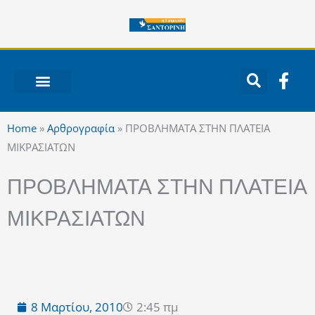
Μετάβαση
στο
περιεχόμενο
F
a
c
ΝΟΤΙΟ ΑΙΓΑΙΟ
e
Home
»
Αρθρογραφία
»
ΠΡΟΒΛΗΜΑΤΑ ΣΤΗΝ ΠΛΑΤΕΙΑ
b
ΜΙΚΡΑΣΙΑΤΩΝ
o
o
ΠΡΟΒΛΗΜΑΤΑ ΣΤΗΝ ΠΛΑΤΕΙΑ
k
-
ΜΙΚΡΑΣΙΑΤΩΝ
f
8 Μαρτίου, 2010
2:45 πμ