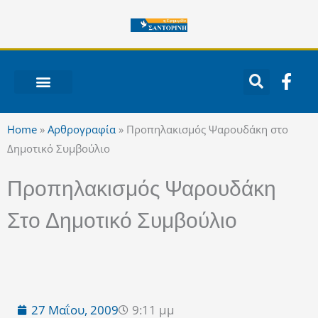
Μετάβαση
στο
περιεχόμενο
F
a
c
ΝΟΤΙΟ ΑΙΓΑΙΟ
e
Home
»
Αρθρογραφία
»
Προπηλακισμός Ψαρουδάκη στο
b
Δημοτικό Συμβούλιο
o
o
Προπηλακισμός Ψαρουδάκη
k
-
Στο Δημοτικό Συμβούλιο
f
27 Μαΐου, 2009
9:11 μμ