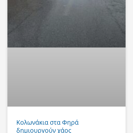
Κολωνάκια στα Φηρά
δημιουργούν χάος