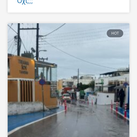
Όχι;;;
HOT