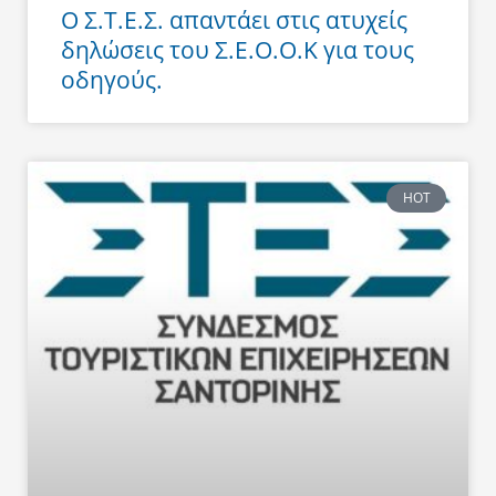
Ο Σ.Τ.Ε.Σ. απαντάει στις ατυχείς
δηλώσεις του Σ.Ε.Ο.Ο.Κ για τους
οδηγούς.
HOT