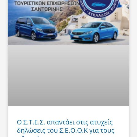
Ο Σ.Τ.Ε.Σ. απαντάει στις ατυχείς
δηλώσεις του Σ.Ε.Ο.Ο.Κ για τους