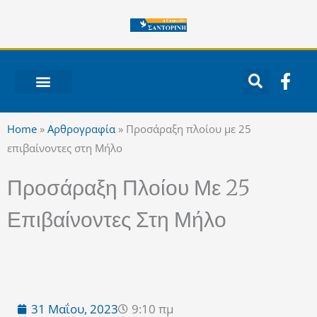
Μετάβαση
στο
περιεχόμενο
F
a
c
ΝΟΤΙΟ ΑΙΓΑΙΟ
e
Home
»
Αρθρογραφία
»
Προσάραξη πλοίου με 25
b
επιβαίνοντες στη Μήλο
o
o
Προσάραξη Πλοίου Με 25
k
-
Επιβαίνοντες Στη Μήλο
f
31 Μαΐου, 2023
9:10 πμ