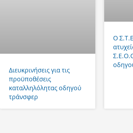
Ο Σ.Τ.
ατυχεί
Σ.Ε.Ο.
οδηγο
Διευκρινήσεις για τις
προϋποθέσεις
καταλληλόλητας οδηγού
τράνσφερ