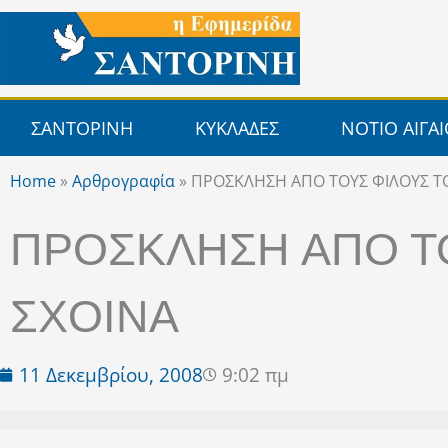
Μετάβαση
στο
περιεχόμενο
ΣΑΝΤΟΡΙΝΗ
ΚΥΚΛΑΔΕΣ
ΝΟΤΙΟ ΑΙΓΑ
Home
»
Αρθρογραφία
»
ΠΡΟΣΚΛΗΣΗ ΑΠΟ ΤΟΥΣ ΦΙΛΟΥΣ Τ
ΠΡΟΣΚΛΗΣΗ ΑΠΟ Τ
ΣΧΟΙΝΑ
11 Δεκεμβρίου, 2008
9:02 πμ