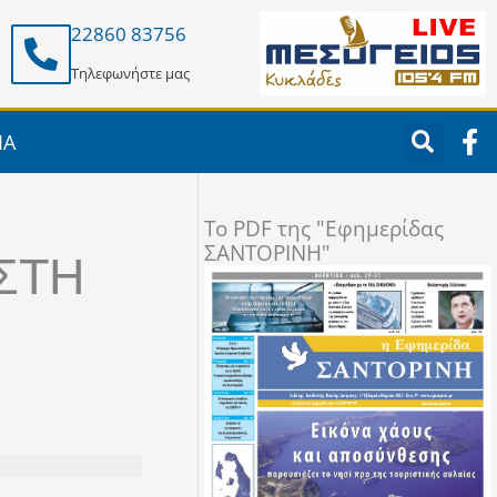
22860 83756
Τηλεφωνήστε μας
F
ΙΑ
a
c
e
To PDF της "Εφημερίδας
b
ΣΑΝΤΟΡΙΝΗ"
o
ΣΤΗ
o
k
-
f