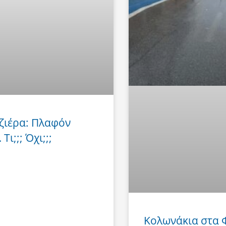
ζιέρα: Πλαφόν
Τι;;; Όχι;;;
Κολωνάκια στα