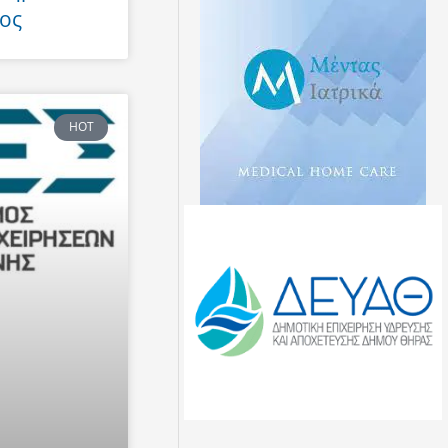
ος
HOT