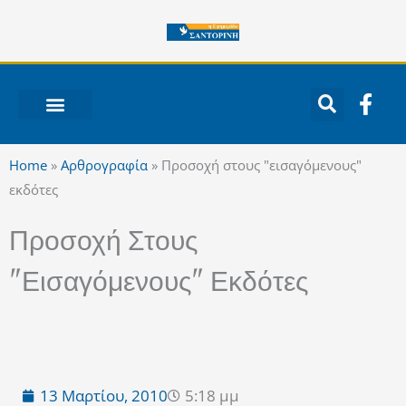
Μετάβαση
στο
περιεχόμενο
F
a
c
ΝΟΤΙΟ ΑΙΓΑΙΟ
e
Home
»
Αρθρογραφία
»
Προσοχή στους "εισαγόμενους"
b
εκδότες
o
o
Προσοχή Στους
k
-
"εισαγόμενους" Εκδότες
f
13 Μαρτίου, 2010
5:18 μμ