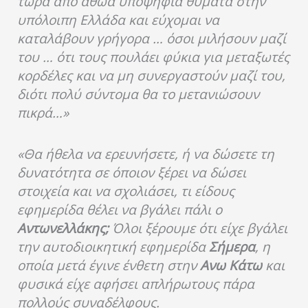
τώρα από αθώα υποψήφια θύματα στην
υπόλοιπη Ελλάδα και εύχομαι να
καταλάβουν γρήγορα … όσοι μιλήσουν μαζί
του … ότι τους πουλάει φύκια για μεταξωτές
κορδέλες και να μη συνεργαστούν μαζί του,
διότι πολύ σύντομα θα το μετανιώσουν
πικρά…»
«Θα ήθελα να ερευνήσετε, ή να δώσετε τη
δυνατότητα σε όποιον ξέρει να δώσει
στοιχεία και να σχολιάσει, τι είδους
εφημερίδα θέλει να βγάλει πάλι ο
Αντωνελλάκης;
Όλοι ξέρουμε ότι είχε βγάλει
την αυτοδιοικητική εφημερίδα
Σήμερα
, η
οποία μετά έγινε ένθετη στην
Ανω Κάτω
και
φυσικά είχε αφήσει απλήρωτους πάρα
πολλούς συναδέλφους.