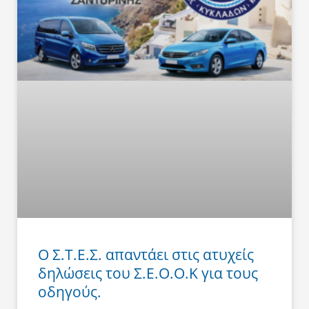
Ο Σ.Τ.Ε.Σ. απαντάει στις ατυχείς
δηλώσεις του Σ.Ε.Ο.Ο.Κ για τους
οδηγούς.