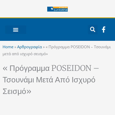
Μετάβαση
στο
περιεχόμενο
F
a
c
ΝΟΤΙΟ ΑΙΓΑΙΟ
e
Home
»
Αρθρογραφία
»
« Πρόγραμμα POSEIDON – Τσουνάμι
b
μετά από ισχυρό σεισμό»
o
o
« Πρόγραμμα POSEIDON –
k
-
Τσουνάμι Μετά Από Ισχυρό
f
Σεισμό»