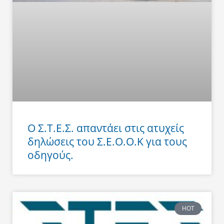
Ο Σ.Τ.Ε.Σ. απαντάει στις ατυχείς
δηλώσεις του Σ.Ε.Ο.Ο.Κ για τους
οδηγούς.
HOT