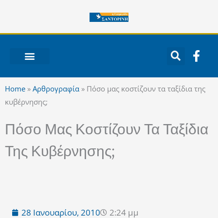
Μετάβαση
στο
περιεχόμενο
F
a
c
ΝΟΤΙΟ ΑΙΓΑΙΟ
e
Home
»
Αρθρογραφία
»
Πόσο μας κοστίζουν τα ταξίδια της
b
κυβέρνησης;
o
o
Πόσο Μας Κοστίζουν Τα Ταξίδια
k
-
Της Κυβέρνησης;
f
28 Ιανουαρίου, 2010
2:24 μμ