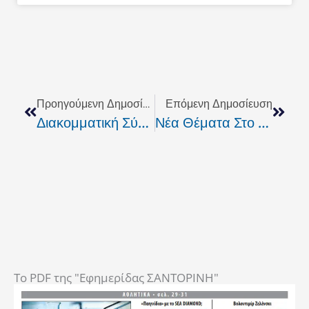
Prev
Next
Προηγούμενη Δημοσίευση
Επόμενη Δημοσίευση
Διακομματική Σύσκεψη Στη Νομαρχία Ενόψει Των Εκλογών
Νέα Θέματα Στο AGORATV
To PDF της "Εφημερίδας ΣΑΝΤΟΡΙΝΗ"