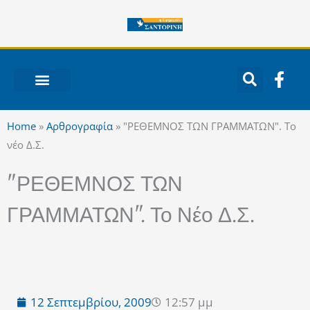
Μετάβαση
στο
περιεχόμενο
F
a
c
ΝΟΤΙΟ ΑΙΓΑΙΟ
e
Home
»
Αρθρογραφία
»
"ΡΕΘΕΜΝΟΣ ΤΩΝ ΓΡΑΜΜΑΤΩΝ". Το
b
νέο Δ.Σ.
o
o
"ΡΕΘΕΜΝΟΣ ΤΩΝ
k
-
ΓΡΑΜΜΑΤΩΝ". Το Νέο Δ.Σ.
f
12 Σεπτεμβρίου, 2009
12:57 μμ