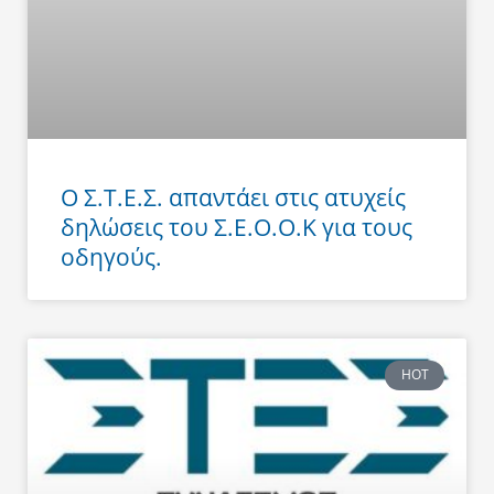
Ο Σ.Τ.Ε.Σ. απαντάει στις ατυχείς
δηλώσεις του Σ.Ε.Ο.Ο.Κ για τους
οδηγούς.
HOT