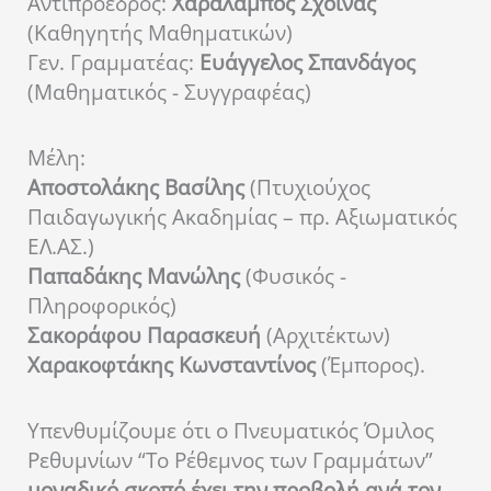
Αντιπρόεδρος:
Χαράλαμπος Σχοινάς
(Καθηγητής Μαθηματικών)
Γεν. Γραμματέας:
Ευάγγελος Σπανδάγος
(Μαθηματικός - Συγγραφέας)
Μέλη:
Αποστολάκης Βασίλης
(Πτυχιούχος
Παιδαγωγικής Ακαδημίας – πρ. Αξιωματικός
ΕΛ.ΑΣ.)
Παπαδάκης Μανώλης
(Φυσικός -
Πληροφορικός)
Σακοράφου Παρασκευή
(Αρχιτέκτων)
Χαρακοφτάκης Κωνσταντίνος
(Έμπορος).
Υπενθυμίζουμε ότι ο Πνευματικός Όμιλος
Ρεθυμνίων “Το Ρέθεμνος των Γραμμάτων”
μοναδικό σκοπό έχει την προβολή ανά τον