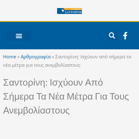
Μετάβαση
στο
περιεχόμενο
F
a
c
ΝΟΤΙΟ ΑΙΓΑΙΟ
e
Home
»
Αρθρογραφία
»
Σαντορίνη: Ισχύουν από σήμερα τα
b
νέα μέτρα για τους ανεμβολίαστους
o
o
Σαντορίνη: Ισχύουν Από
k
-
Σήμερα Τα Νέα Μέτρα Για Τους
f
Ανεμβολίαστους