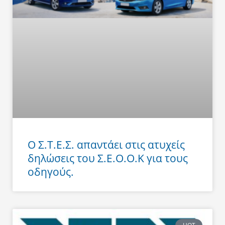
Ο Σ.Τ.Ε.Σ. απαντάει στις ατυχείς
δηλώσεις του Σ.Ε.Ο.Ο.Κ για τους
οδηγούς.