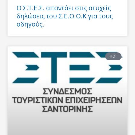
Ο Σ.Τ.Ε.Σ. απαντάει στις ατυχείς
δηλώσεις του Σ.Ε.Ο.Ο.Κ για τους
οδηγούς.
HOT