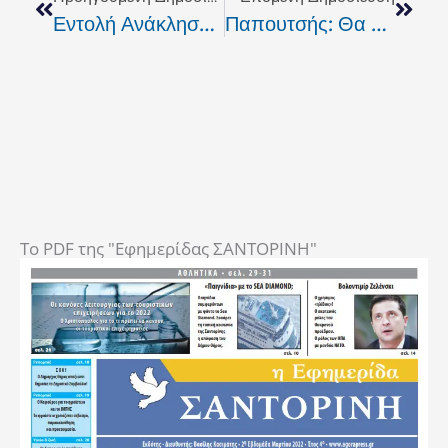
Εντολή Ανάκλησης Της Διαπραγμάτευσης Για Τα Ορθοπεδικά Υλικά
Παπουτσής: Θα Απελαθούν Οι Παράνομοι Μετανάστες!
To PDF της "Εφημερίδας ΣΑΝΤΟΡΙΝΗ"