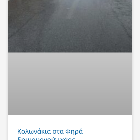
Κολωνάκια στα Φηρά
δημιουργούν χάος