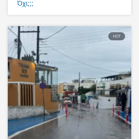
Όχι;;;
HOT