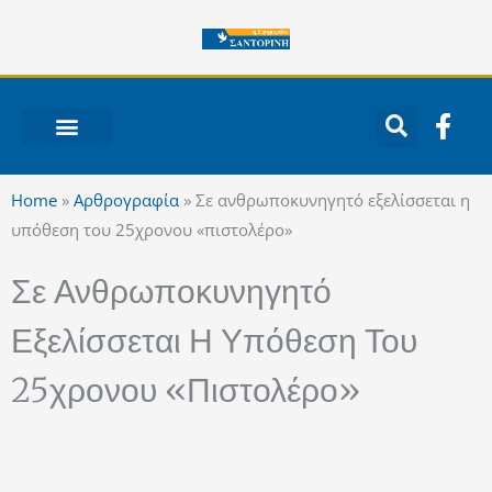
Μετάβαση
στο
περιεχόμενο
F
a
c
ΝΟΤΙΟ ΑΙΓΑΙΟ
e
Home
»
Αρθρογραφία
»
Σε ανθρωποκυνηγητό εξελίσσεται η
b
υπόθεση του 25χρονου «πιστολέρο»
o
o
Σε Ανθρωποκυνηγητό
k
-
Εξελίσσεται Η Υπόθεση Του
f
25χρονου «πιστολέρο»