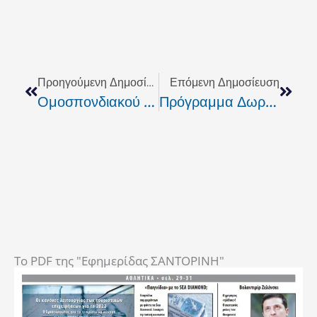
Prev
Next
Προηγούμενη Δημοσίευση
Επόμενη Δημοσίευση
Ομοσπονδιακού Τύπου Δημοκρατία Της Ελλάδας; Γϊνεται;
Πρόγραμμα Δωρεάν Διανομής Τροφίμων
To PDF της "Εφημερίδας ΣΑΝΤΟΡΙΝΗ"