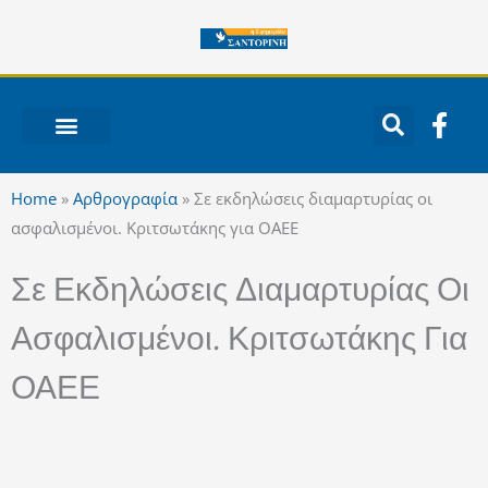
Μετάβαση
στο
περιεχόμενο
F
a
c
ΝΟΤΙΟ ΑΙΓΑΙΟ
e
Home
»
Αρθρογραφία
»
Σε εκδηλώσεις διαμαρτυρίας οι
b
ασφαλισμένοι. Κριτσωτάκης για ΟΑΕΕ
o
o
Σε Εκδηλώσεις Διαμαρτυρίας Οι
k
-
Ασφαλισμένοι. Κριτσωτάκης Για
f
ΟΑΕΕ