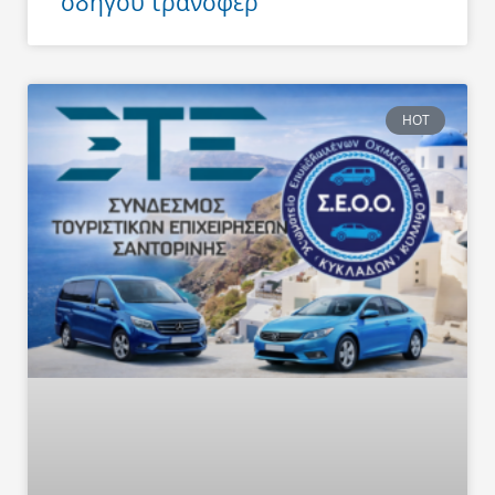
οδηγού τράνσφερ
HOT