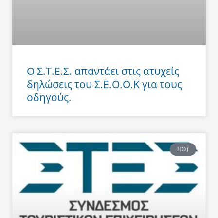
Ο Σ.Τ.Ε.Σ. απαντάει στις ατυχείς
δηλώσεις του Σ.Ε.Ο.Ο.Κ για τους
οδηγούς.
HOT