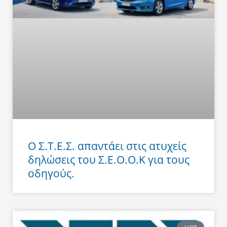
Ο Σ.Τ.Ε.Σ. απαντάει στις ατυχείς
δηλώσεις του Σ.Ε.Ο.Ο.Κ για τους
οδηγούς.