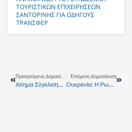
ΤΟΥΡΙΣΤΙΚΩΝ ΕΠΙΧΕΙΡΗΣΕΩΝ
ΣΑΝΤΟΡΙΝΗΣ ΓΙΑ ΟΔΗΓΟΥΣ
ΤΡΑΝΣΦΕΡ
Prev
Next
Προηγούμενη Δημοσίευση
Επόμενη Δημοσίευση
Αίτημα Σύγκλισης Δημοτικού Συμβουλίου Για Την Χρηματοδότηση Του ΙΜΠΗΣ, 2 Συνδυασμών
Ουκρανία: Η Ρωσία Ανακοίνωσε Την Αποχώρηση Των Στρατευμάτων Της Από Κριμαία