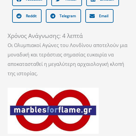
Reddit
Telegram
Email
Χρόνος Ανάγνωσης:
4
λεπτά
Οι Ολυμπιακοί Αγώνες του Λονδίνου αποτελούν μια
μοναδική και τεράστιας σημασίας ευκαιρία να
αποκατασταθεί η μεγαλύτερη αρχαιολογική κλοπή
της ιστορίας.