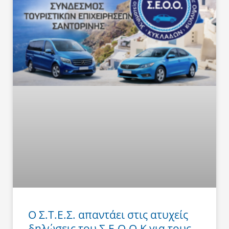
Ο Σ.Τ.Ε.Σ. απαντάει στις ατυχείς
δηλώσεις του Σ.Ε.Ο.Ο.Κ για τους