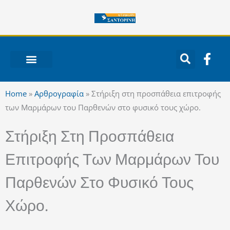
Μετάβαση
στο
περιεχόμενο
F
a
c
ΝΟΤΙΟ ΑΙΓΑΙΟ
e
Home
»
Αρθρογραφία
»
Στήριξη στη προσπάθεια επιτροφής
b
των Μαρμάρων του Παρθενών στο φυσικό τους χώρο.
o
o
Στήριξη Στη Προσπάθεια
k
-
Επιτροφής Των Μαρμάρων Του
f
Παρθενών Στο Φυσικό Τους
Χώρο.