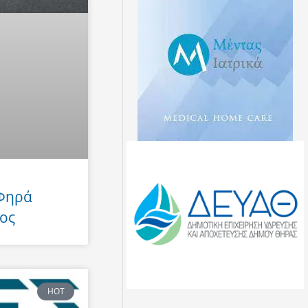
 Φηρά
ος
HOT