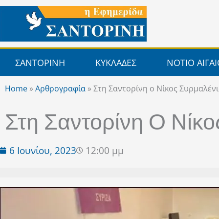
Μετάβαση
στο
περιεχόμενο
ΣΑΝΤΟΡΙΝΗ
ΚΥΚΛΑΔΕΣ
ΝΟΤΙΟ ΑΙΓΑ
Home
»
Αρθρογραφία
»
Στη Σαντορίνη ο Νίκος Συρμαλέν
Στη Σαντορίνη Ο Νίκο
6 Ιουνίου, 2023
12:00 μμ