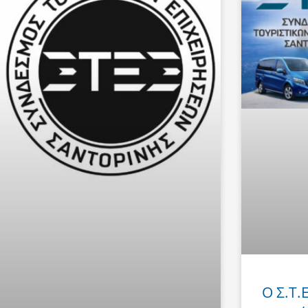
Ο Σ.Τ.