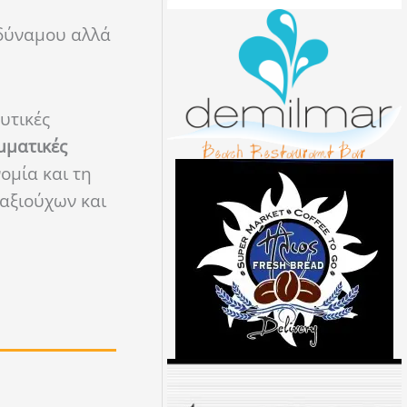
δύναμου αλλά
υτικές
μματικές
ομία και τη
ταξιούχων και