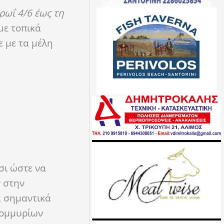
ρωΐ 4/6 έως τη
με τοπικά
 με τα μέλη
σι ώστε να
 στην
α σημαντικά
τομμυρίων