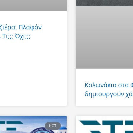
ζιέρα: Πλαφόν
Τι;;; Όχι;;;
Κολωνάκια στα
δημιουργούν χά
HOT