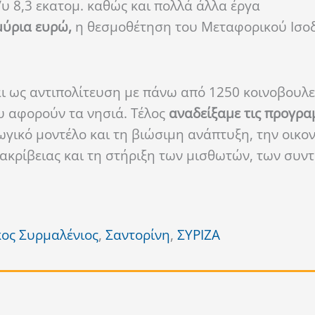
υ 8,3 εκατομ. καθώς και πολλά άλλα έργα
μύρια ευρώ,
η θεσμοθέτηση του Μεταφορικού Ισο
αι ως αντιπολίτευση με πάνω από 1250 κοινοβουλε
υ αφορούν τα νησιά. Τέλος
αναδείξαμε τις προγρα
ωγικό μοντέλο και τη βιώσιμη ανάπτυξη, την οικον
 ακρίβειας και τη στήριξη των μισθωτών, των συν
κος Συρμαλένιος
,
Σαντορίνη
,
ΣΥΡΙΖΑ