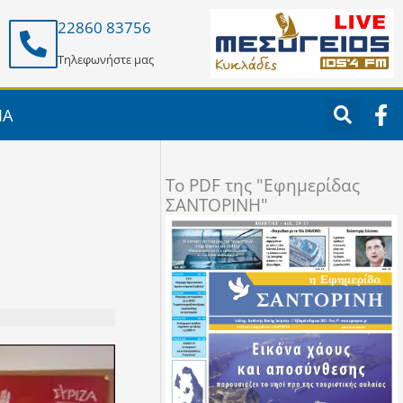
22860 83756
Τηλεφωνήστε μας
F
ΙΑ
a
c
e
To PDF της "Εφημερίδας
b
ΣΑΝΤΟΡΙΝΗ"
o
o
k
-
f