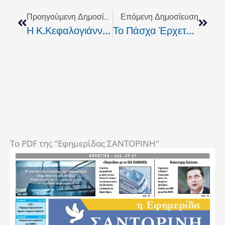
Προηγούμενη Δημοσίευση
Επόμενη Δημοσίευση
Η Κ.Κεφαλογιάννη Για Θέματα Του Δήμου Κουρητών.
Το Πάσχα Έρχεται. Πάσχα Με Φρέσκα, Βιολογικά Αυγά
To PDF της "Εφημερίδας ΣΑΝΤΟΡΙΝΗ"