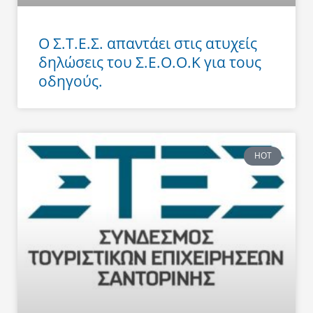
Ο Σ.Τ.Ε.Σ. απαντάει στις ατυχείς
δηλώσεις του Σ.Ε.Ο.Ο.Κ για τους
οδηγούς.
HOT