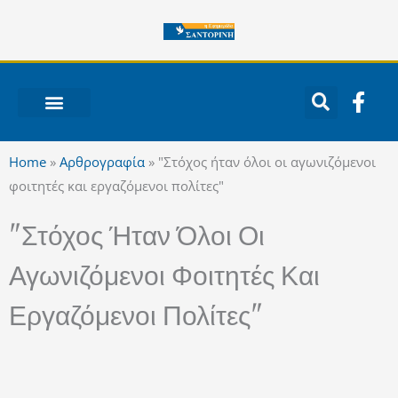
Μετάβαση
στο
περιεχόμενο
F
a
c
ΝΟΤΙΟ ΑΙΓΑΙΟ
e
Home
»
Αρθρογραφία
»
"Στόχος ήταν όλοι οι αγωνιζόμενοι
b
φοιτητές και εργαζόμενοι πολίτες"
o
o
"Στόχος Ήταν Όλοι Οι
k
-
Αγωνιζόμενοι Φοιτητές Και
f
Εργαζόμενοι Πολίτες"