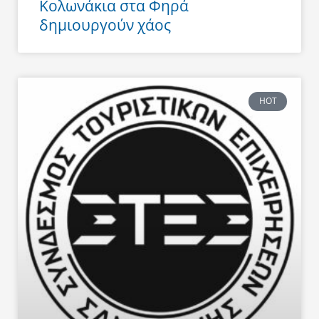
Κολωνάκια στα Φηρά
δημιουργούν χάος
HOT