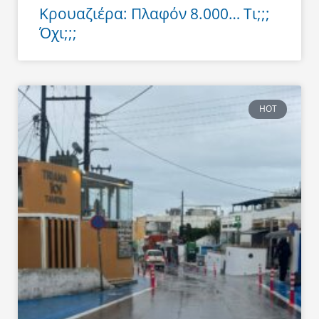
Κρουαζιέρα: Πλαφόν 8.000… Τι;;;
Όχι;;;
HOT