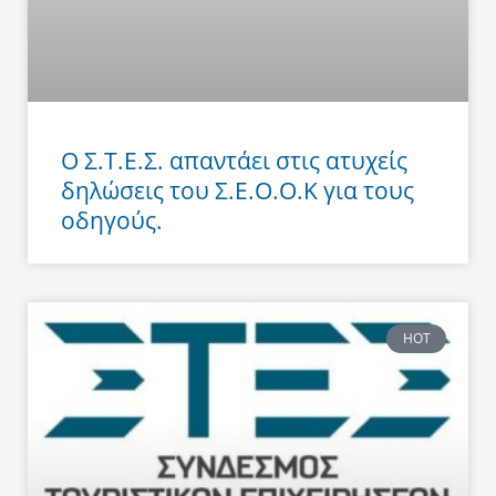
Ο Σ.Τ.Ε.Σ. απαντάει στις ατυχείς
δηλώσεις του Σ.Ε.Ο.Ο.Κ για τους
οδηγούς.
HOT