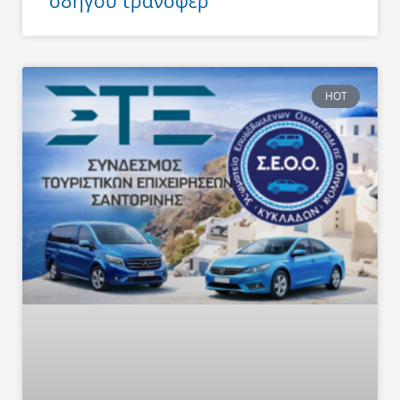
οδηγού τράνσφερ
HOT