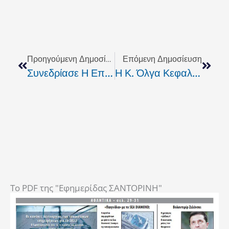
Prev
Next
Προηγούμενη Δημοσίευση
Επόμενη Δημοσίευση
Συνεδρίασε Η Επιτροπή Παρακολούθησης Για Την Πρόσκληση Κατάθεσης Έργων Για Ένταξη Στο ΕΣΠΑ
Η Κ. Όλγα Κεφαλογιάννη Κατέθεσε Ερώτηση Στη Βουλής Για Σημαντικά Ζητήματα Των Ατόμων Με Αναπηρία.
To PDF της "Εφημερίδας ΣΑΝΤΟΡΙΝΗ"