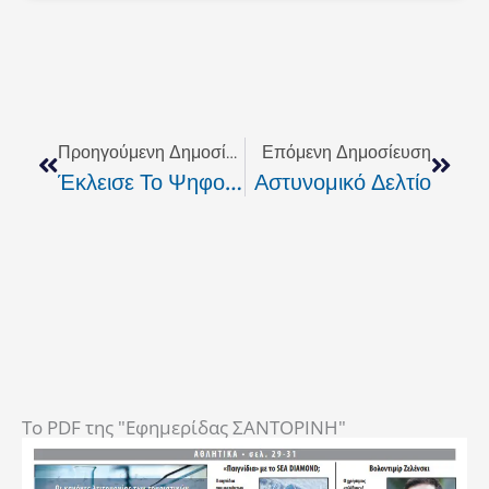
Prev
Next
Προηγούμενη Δημοσίευση
Επόμενη Δημοσίευση
Έκλεισε Το Ψηφοδέλτιο Του Συνδυασμού «ΑΝΑΝΕΩΣΗ-ΕΜΠΕΙΡΙΑ» Για Τις Εκλογές Της ΕΠΣ Ρεθύμνης
Αστυνομικό Δελτίο
To PDF της "Εφημερίδας ΣΑΝΤΟΡΙΝΗ"