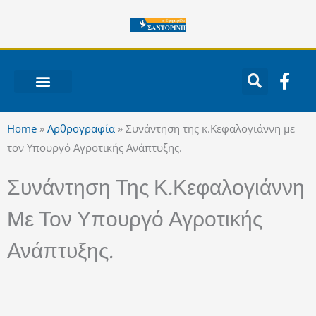
Μετάβαση
στο
περιεχόμενο
F
a
c
ΝΟΤΙΟ ΑΙΓΑΙΟ
e
Home
»
Αρθρογραφία
»
Συνάντηση της κ.Κεφαλογιάννη με
b
τον Υπουργό Αγροτικής Ανάπτυξης.
o
o
Συνάντηση Της Κ.Κεφαλογιάννη
k
-
Με Τον Υπουργό Αγροτικής
f
Ανάπτυξης.