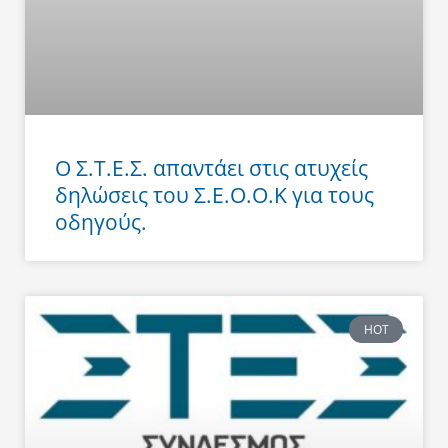
Ο Σ.Τ.Ε.Σ. απαντάει στις ατυχείς
δηλώσεις του Σ.Ε.Ο.Ο.Κ για τους
οδηγούς.
HOT