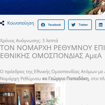
Κοινοποίηση
Facebook
Twitter
Χρόνος Ανάγνωσης:
3
λεπτά
ΤΟΝ ΝΟΜΑΡΧΗ ΡΕΘΥΜΝΟΥ ΕΠΙ
ΕΘΝΙΚΗΣ ΟΜΟΣΠΟΝΔΙΑΣ ΑμεΑ
Ο πρόεδρος της Εθνικής Ομοσπονδίας Ατόμων με
Νομάρχη Ρεθύμνου
κο Γεώργιο Παπαδάκη
, στο π