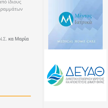
από ίδιους
ογραμμάτων
Ν.Σ.
κα Μαρία