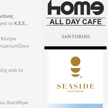
ντίνος
 από το
Κ.Ε.Ε..
 Κέντρα
ντιμετωπίζουν
σης από το
που διατέθηκε