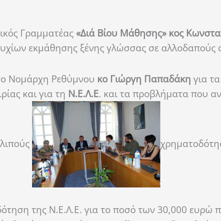
ικός Γραμματέας
«Διά Βίου Μάθησης» κος Κωνστα
 πτυχίων εκμάθησης ξένης γλώσσας σε αλλοδαπούς
 το Νομάρχη Ρεθύμνου
κο Γιώργη Παπαδάκη
για τα
ρίας και για τη
Ν.Ε.Λ.Ε
. και τα προβλήματα που α
λλιπούς
χρηματοδότη
τηση της Ν.Ε.Λ.Ε. για το ποσό των 30,000 ευρώ 