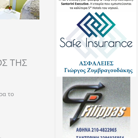
Σ ΤΗΣ
ρα το