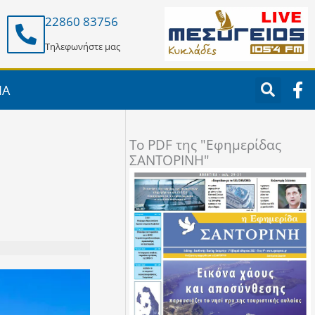
22860 83756
Τηλεφωνήστε μας
F
ΙΑ
a
c
e
To PDF της "Εφημερίδας
b
ΣΑΝΤΟΡΙΝΗ"
o
o
k
-
f