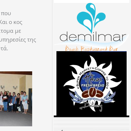
 που
αι ο κος
άτομα με
υπηρεσίες της
τά.