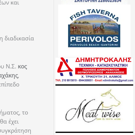
έων και
η διαδικασία
ου Ν.Σ.
κος
αχάκης
,
επίπεδο
ήματος, το
θα έχει
 συγκράτηση