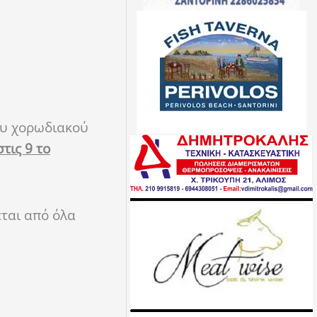
ου χορωδιακού
στις 9 το
εται από όλα