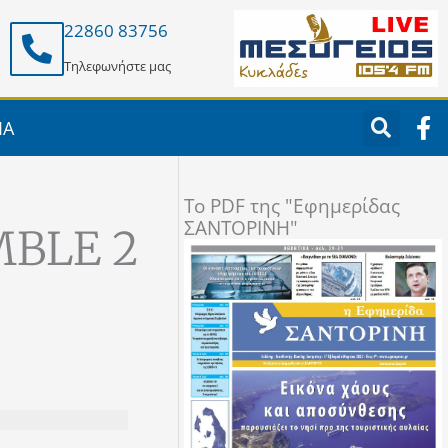
22860 83756
Τηλεφωνήστε μας
F
ΙΑ
a
c
e
To PDF της "Εφημερίδας
b
ΣΑΝΤΟΡΙΝΗ"
o
MBLE 2
o
k
-
f