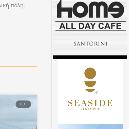
λική πόλη.
HOT