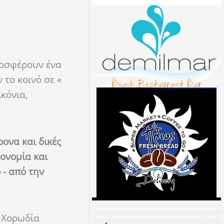
ροσφέρουν ένα
το κοινό σε «
κόνια,
ονα και δικές
ονομία και
 - από την
ή Χορωδία