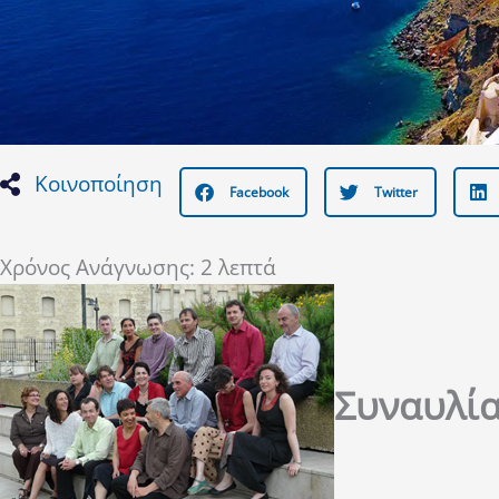
Κοινοποίηση
Facebook
Twitter
Χρόνος Ανάγνωσης:
2
λεπτά
Συναυλί