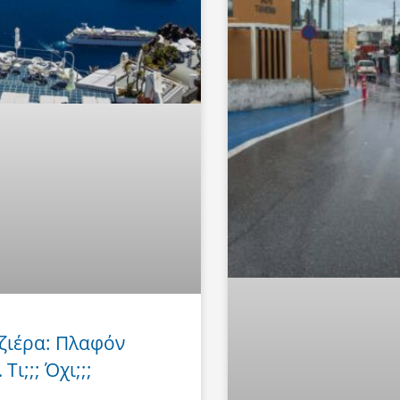
ζιέρα: Πλαφόν
Τι;;; Όχι;;;