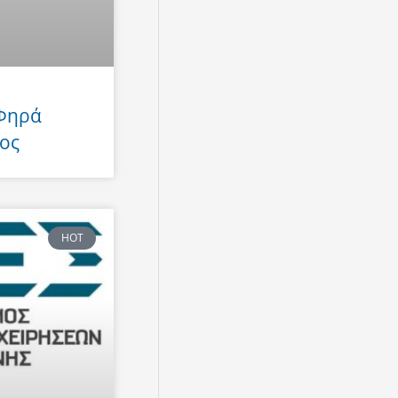
 Φηρά
ος
HOT