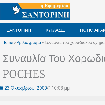
Μετάβαση
στο
περιεχόμενο
ΣΑΝΤΟΡΙΝΗ
ΚΥΚΛΑΔΕΣ
ΝΟΤΙΟ ΑΙΓΑ
Home
»
Αρθρογραφία
»
Συναυλία του χορωδιακού σχήμ
Συναυλία Του Χορωδ
POCHES
23 Οκτωβρίου, 2009
10:08 μμ