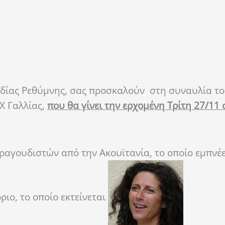
ρωδίας Ρεθύμνης, σας προσκαλούν στη συναυλία τ
X Γαλλίας,
που θα γίνει την ερχομένη
Τρίτη 27/11 
τραγουδιστών από την Ακουϊτανία, το οποίο εμπνέ
ριο, το οποίο εκτείνεται