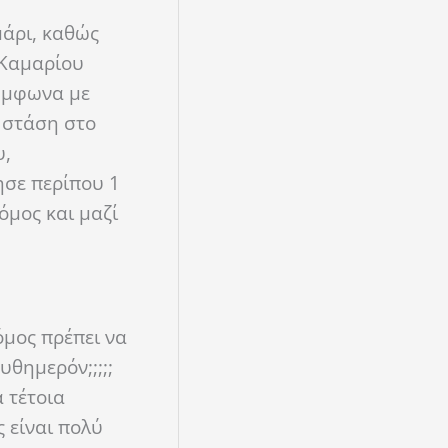
μάρι, καθώς
 Καμαρίου
σύμφωνα με
 στάση στο
υ,
ησε περίπου 1
όμος και μαζί
όμος πρέπει να
υθημερόν;;;;;
 τέτοια
 είναι πολύ