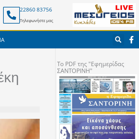
22860 83756
Τηλεφωνήστε μας
F
ΙΑ
a
c
e
To PDF της "Εφημερίδας
b
ΣΑΝΤΟΡΙΝΗ"
o
έκη
o
k
-
f