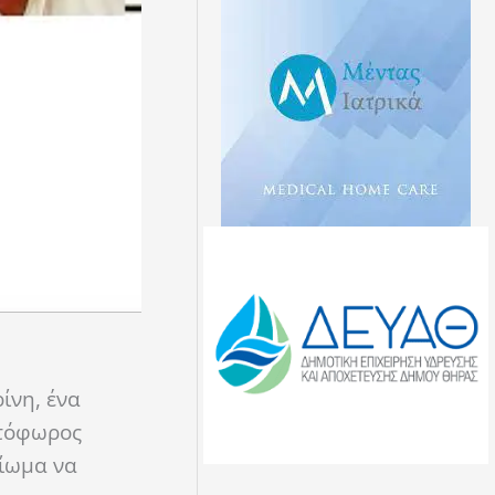
ίνη, ένα
υτόφωρος
αίωμα να