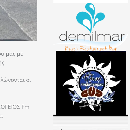
υ μας με
ής
ηλώνονται οι
ΕΣΟΓΕΙΟΣ Fm
σα