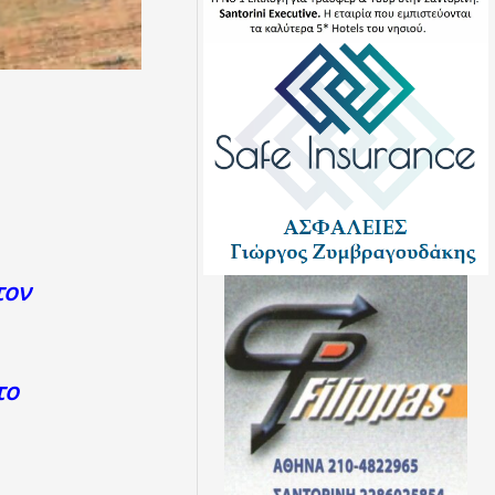
τον
το