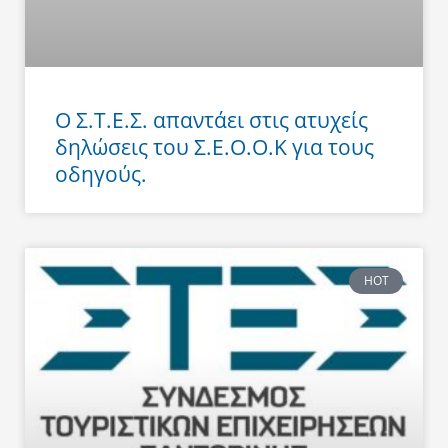
Ο Σ.Τ.Ε.Σ. απαντάει στις ατυχείς
δηλώσεις του Σ.Ε.Ο.Ο.Κ για τους
οδηγούς.
HOT