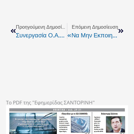
Prev
Next
Προηγούμενη Δημοσίευση
Επόμενη Δημοσίευση
Συνεργασία Ο.Α.ΔΥ.Κ. Με Το Πολυτεχνείο Κρήτης
«Να Μην Εκποιηθεί Η Πρώην Βάση Γουρνών»
To PDF της "Εφημερίδας ΣΑΝΤΟΡΙΝΗ"