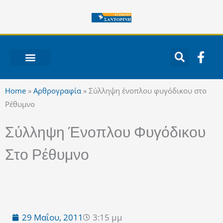
Μετάβαση
στο
περιεχόμενο
F
a
c
ΝΟΤΙΟ ΑΙΓΑΙΟ
e
Home
»
Αρθρογραφία
»
Σύλληψη ένοπλου φυγόδικου στο
b
Ρέθυμνο
o
o
Σύλληψη Ένοπλου Φυγόδικου
k
-
Στο Ρέθυμνο
f
29 Μαΐου, 2011
3:15 μμ