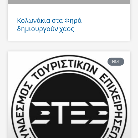
Κολωνάκια στα Φηρά
δημιουργούν χάος
HOT