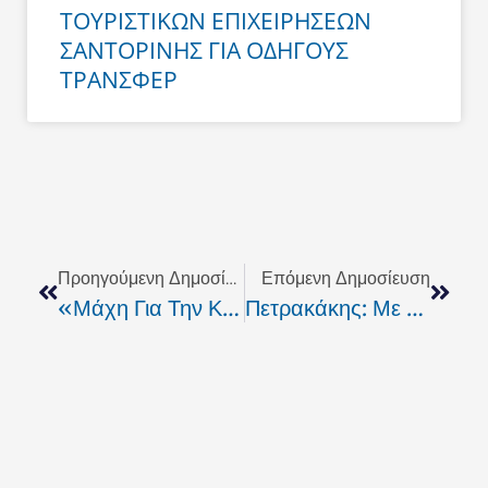
ΤΟΥΡΙΣΤΙΚΩΝ ΕΠΙΧΕΙΡΗΣΕΩΝ
ΣΑΝΤΟΡΙΝΗΣ ΓΙΑ ΟΔΗΓΟΥΣ
ΤΡΑΝΣΦΕΡ
Prev
Next
Προηγούμενη Δημοσίευση
Επόμενη Δημοσίευση
«Μάχη Για Την Κρήτη»: "Θα Είμαστε Η Έκπληξη Των Εκλογών Και Στις 14 Νοεμβρίου Θα Γίνει Ο Θρίαμβος"
Πετρακάκης: Με «αέρα» Δημάρχου!