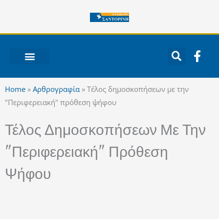
Μετάβαση
στο
περιεχόμενο
F
a
c
ΝΟΤΙΟ ΑΙΓΑΙΟ
e
Home
»
Αρθρογραφία
»
Τέλος δημοσκοπήσεων με την
b
"Περιφερειακή" πρόθεση ψήφου
o
o
Τέλος Δημοσκοπήσεων Με Την
k
-
"Περιφερειακή" Πρόθεση
f
Ψήφου