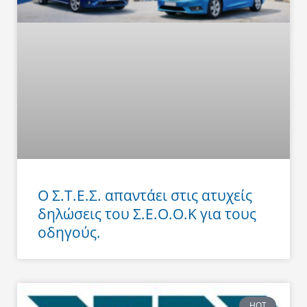
Ο Σ.Τ.Ε.Σ. απαντάει στις ατυχείς
δηλώσεις του Σ.Ε.Ο.Ο.Κ για τους
οδηγούς.
HOT