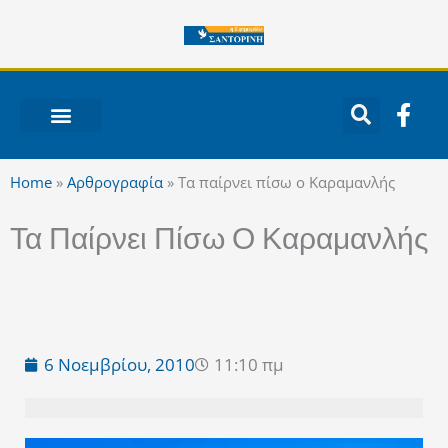
Μετάβαση
στο
περιεχόμενο
F
a
c
ΝΟΤΙΟ ΑΙΓΑΙΟ
e
Home
»
Αρθρογραφία
»
Τα παίρνει πίσω ο Καραμανλής
b
o
Τα Παίρνει Πίσω Ο Καραμανλής
o
k
-
f
6 Νοεμβρίου, 2010
11:10 πμ