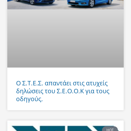
Ο Σ.Τ.Ε.Σ. απαντάει στις ατυχείς
δηλώσεις του Σ.Ε.Ο.Ο.Κ για τους
οδηγούς.
HOT