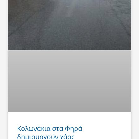
Κολωνάκια στα Φηρά
δημιουργούν χάος