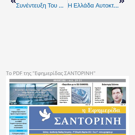
Συνέντευξη Του Δ. Καρέλα Για Τις Εκλογές Στο ΚΙΝΑΛ-ΠΑΣΟΚ
Η Ελλάδα Αυτοκτονεί Ενεργειακά Προς Όφελος Της Τουρκίας!
To PDF της "Εφημερίδας ΣΑΝΤΟΡΙΝΗ"