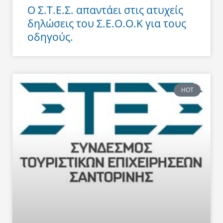
Ο Σ.Τ.Ε.Σ. απαντάει στις ατυχείς
δηλώσεις του Σ.Ε.Ο.Ο.Κ για τους
οδηγούς.
HOT