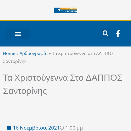
Μετάβαση
στο
περιεχόμενο
F
a
c
ΝΟΤΙΟ ΑΙΓΑΙΟ
e
Home
»
Αρθρογραφία
»
Τα Χριστούγεννα στο ΔΑΠΠΟΣ
b
Σαντορίνης
o
o
Τα Χριστούγεννα Στο ΔΑΠΠΟΣ
k
-
Σαντορίνης
f
16 Νοεμβρίου, 2021
1:00 μμ