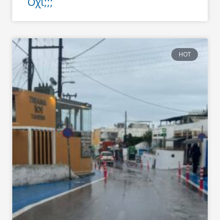
Όχι;;;
HOT