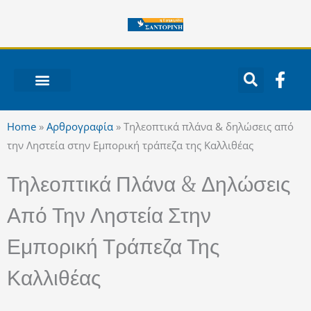
Μετάβαση
στο
περιεχόμενο
F
a
c
ΝΟΤΙΟ ΑΙΓΑΙΟ
e
Home
»
Αρθρογραφία
»
Τηλεοπτικά πλάνα & δηλώσεις από
b
την Ληστεία στην Εμπορική τράπεζα της Καλλιθέας
o
o
Τηλεοπτικά Πλάνα & Δηλώσεις
k
-
Από Την Ληστεία Στην
f
Εμπορική Τράπεζα Της
Καλλιθέας