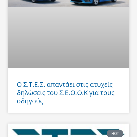
Ο Σ.Τ.Ε.Σ. απαντάει στις ατυχείς
δηλώσεις του Σ.Ε.Ο.Ο.Κ για τους
οδηγούς.
HOT