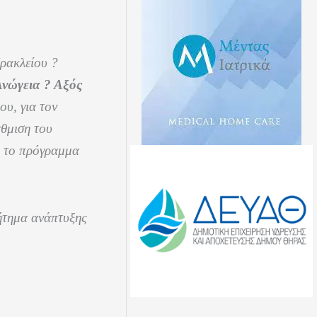
ρακλείου ?
Ανώγεια ? Αξός
υ, για τον
θμιση του
ό το πρόγραμμα
ζήτημα ανάπτυξης