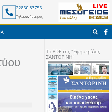
22860 83756
Τηλεφωνήστε μας
F
ΙΑ
a
c
e
To PDF της "Εφημερίδας
b
ΣΑΝΤΟΡΙΝΗ"
o
τύου
o
k
-
f