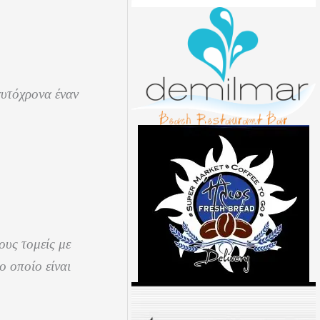
αυτόχρονα έναν
ους τομείς με
ο οποίο είναι