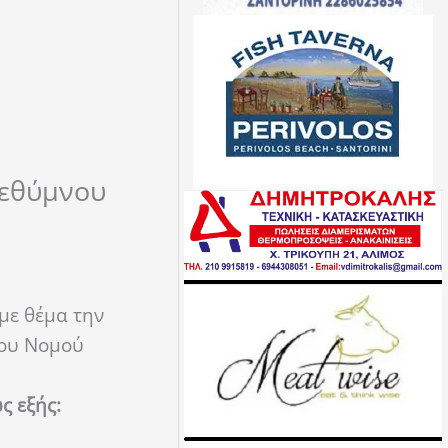
Ρεθύμνου
με θέμα την
του Νομού
ς εξής: