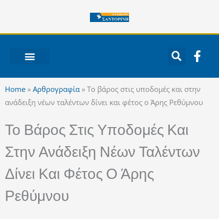
Μετάβαση
στο
περιεχόμενο
F
a
c
ΝΟΤΙΟ ΑΙΓΑΙΟ
e
Home
»
Αρθρογραφία
»
Το βάρος στις υποδομές και στην
b
ανάδειξη νέων ταλέντων δίνει και φέτος ο Άρης Ρεθύμνου
o
o
Το Βάρος Στις Υποδομές Και
k
-
Στην Ανάδειξη Νέων Ταλέντων
f
Δίνει Και Φέτος Ο Άρης
Ρεθύμνου