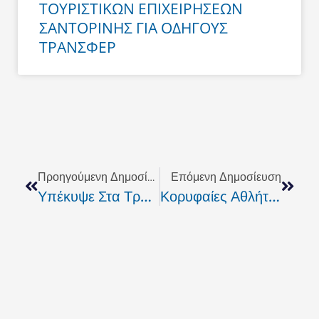
ΤΟΥΡΙΣΤΙΚΩΝ ΕΠΙΧΕΙΡΗΣΕΩΝ
ΣΑΝΤΟΡΙΝΗΣ ΓΙΑ ΟΔΗΓΟΥΣ
ΤΡΑΝΣΦΕΡ
Prev
Next
Προηγούμενη Δημοσίευση
Επόμενη Δημοσίευση
Υπέκυψε Στα Τραύματά Του Ο Γνωστός Δικηγόρος Που Έπεσε Θύμα Τροχαίου
Κορυφαίες Αθλήτριες Του Beach Volley Από Τη Δευτέρα Στο Ρέθυμνο!