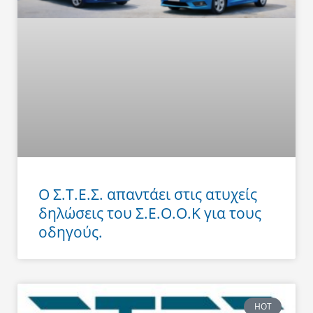
Ο Σ.Τ.Ε.Σ. απαντάει στις ατυχείς
δηλώσεις του Σ.Ε.Ο.Ο.Κ για τους
οδηγούς.
HOT