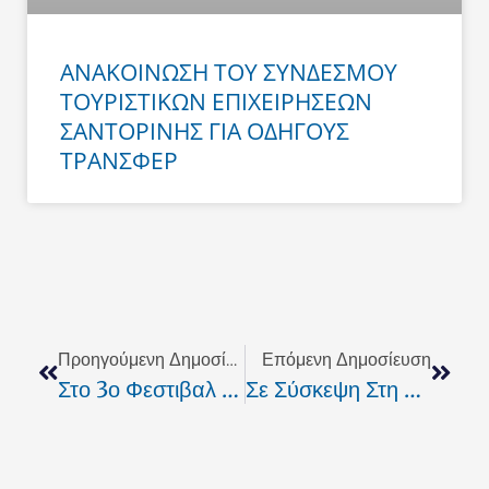
ΑΝΑΚΟΙΝΩΣΗ ΤΟΥ ΣΥΝΔΕΣΜΟΥ
ΤΟΥΡΙΣΤΙΚΩΝ ΕΠΙΧΕΙΡΗΣΕΩΝ
ΣΑΝΤΟΡΙΝΗΣ ΓΙΑ ΟΔΗΓΟΥΣ
ΤΡΑΝΣΦΕΡ
Prev
Next
Προηγούμενη Δημοσίευση
Επόμενη Δημοσίευση
Στο 3ο Φεστιβαλ Ελαιόλαδου & Ελιάς Συμμετέχει Η Νομαρχία.
Σε Σύσκεψη Στη Νομαρχία Τέθηκαν Τα Προβλήματα Της Μεταφοράς Των Μαθητών Της Α/θμιας Εκπ/σης