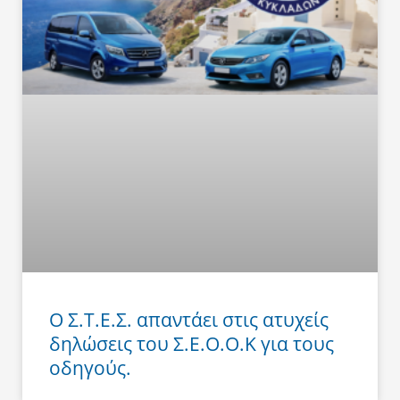
Ο Σ.Τ.Ε.Σ. απαντάει στις ατυχείς
δηλώσεις του Σ.Ε.Ο.Ο.Κ για τους
οδηγούς.