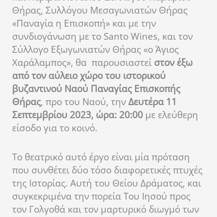
Θήρας, Συλλόγου Μεσαγωνιατών Θήρας
«Παναγία η Επισκοπή» και με την
συνδιογάνωση με το
Santo Wines
, και τον
Σύλλογο Εξωγωνιατών Θήρας «ο Άγιος
Χαράλαμπος»
, θα
παρουσιαστεί
στον έξω
από τον αύλειο χώρο του ιστορικού
βυζαντινού Ναού Παναγίας Επισκοπής
Θήρας
, προ του Ναού,
την
Δευτέρα 11
Σεπτεμβρίου 2023, ώρα: 20:00
με
ελεύθερη
είσοδο για το κοινό.
Το θεατρικό αυτό έργο είναι μία πρόταση
που συνθέτει δύο τόσο διαφορετικές πτυχές
της Ιστορίας. Αυτή του Θείου Δράματος, και
συγκεκριμένα την πορεία Του Ιησού προς
τον Γολγοθά και τον μαρτυρικό διωγμό των