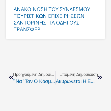
ΑΝΑΚΟΙΝΩΣΗ ΤΟΥ ΣΥΝΔΕΣΜΟΥ
ΤΟΥΡΙΣΤΙΚΩΝ ΕΠΙΧΕΙΡΗΣΕΩΝ
ΣΑΝΤΟΡΙΝΗΣ ΓΙΑ ΟΔΗΓΟΥΣ
ΤΡΑΝΣΦΕΡ
Prev
Next
Προηγούμενη Δημοσίευση
Επόμενη Δημοσίευση
“Να ‘ταν Ο Κόσμος Ζωγραφιά” – Παρουσίαση Μουσικού Άλμπουμ Του Χρήστου Φύτρου (Ανέντακτος & Friends Band) Στον Πύργο
Ακυρώνεται Η Επίσκεψη Μητσοτάκη Στη ΔΕΘ