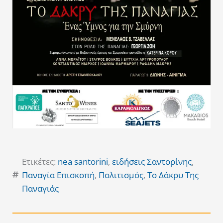
Ετικέτες:
nea santorini
,
ειδήσεις Σαντορίνης
,
Παναγία Επισκοπή
,
Πολιτισμός
,
Το Δάκρυ Της
Παναγιάς