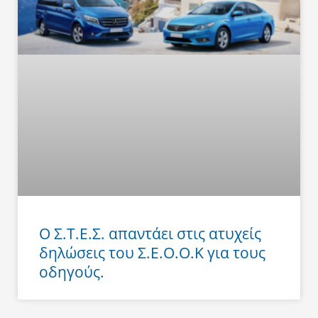
Ο Σ.Τ.Ε.Σ. απαντάει στις ατυχείς
δηλώσεις του Σ.Ε.Ο.Ο.Κ για τους
οδηγούς.