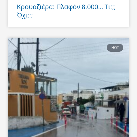
Κρουαζιέρα: Πλαφόν 8.000… Τι;;;
Όχι;;;
HOT