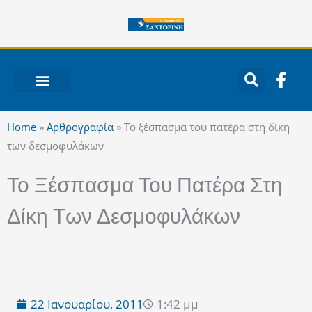
Μετάβαση
στο
περιεχόμενο
F
a
c
ΝΟΤΙΟ ΑΙΓΑΙΟ
e
Home
»
Αρθρογραφία
»
Το ξέσπασμα του πατέρα στη δίκη
b
των δεσμοφυλάκων
o
o
Το Ξέσπασμα Του Πατέρα Στη
k
-
Δίκη Των Δεσμοφυλάκων
f
22 Ιανουαρίου, 2011
1:42 μμ