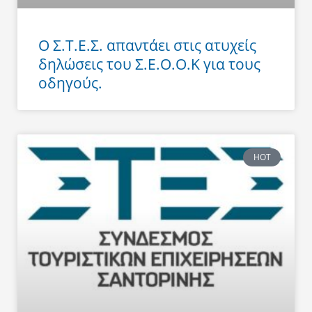
Ο Σ.Τ.Ε.Σ. απαντάει στις ατυχείς
δηλώσεις του Σ.Ε.Ο.Ο.Κ για τους
οδηγούς.
HOT