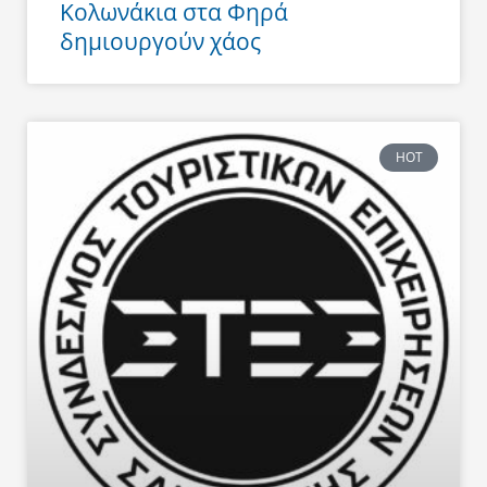
Κολωνάκια στα Φηρά
δημιουργούν χάος
HOT