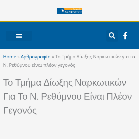
Μετάβαση
στο
περιεχόμενο
F
a
c
ΝΟΤΙΟ ΑΙΓΑΙΟ
e
Home
»
Αρθρογραφία
»
Το Τμήμα Δίωξης Ναρκωτικών για το
b
Ν. Ρεθύμνου είναι πλέον γεγονός
o
o
Το Τμήμα Δίωξης Ναρκωτικών
k
-
Για Το Ν. Ρεθύμνου Είναι Πλέον
f
Γεγονός