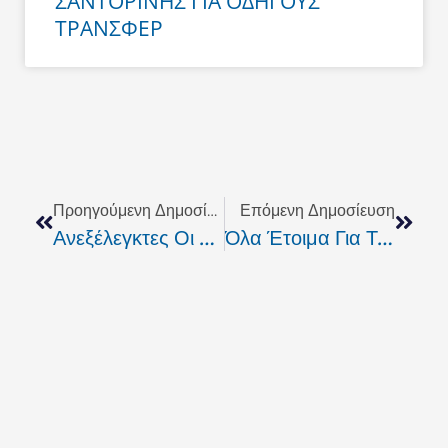
ΣΑΝΤΟΡΙΝΗΣ ΓΙΑ ΟΔΗΓΟΥΣ
ΤΡΑΝΣΦΕΡ
Prev
Next
Προηγούμενη Δημοσίευση
Επόμενη Δημοσίευση
Ανεξέλεγκτες Οι Τράτες Καταστρέφουν Το Βυθό Του Ρεθύμνου
Όλα Έτοιμα Για Τη Διοργάνωση Των Πανελλήνιων Φοιτητικών Πρωταθλημάτων Ατομικών Αγωνισμάτων