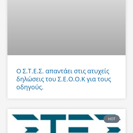
Ο Σ.Τ.Ε.Σ. απαντάει στις ατυχείς
δηλώσεις του Σ.Ε.Ο.Ο.Κ για τους
οδηγούς.
HOT