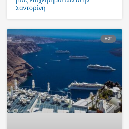
βιός επιχειρηματιών στην
Σαντορίνη
HOT